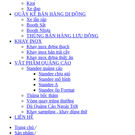
Kiot
Xe đạp
QUẦY KỆ BÁN HÀNG DI ĐỘNG
Xe lắp ráp
Booth Sắt
Booth Nhựa
THÙNG BÁN HÀNG LƯU ĐỘNG
KHAY INOX
Khay inox đựng thạch
Khay inox bán trái cây
Khay inox đựng thức ăn
VẬT PHẨM QUẢNG CÁO
Standee quảng cáo
Standee chịu gió
Standee mô hình
Standee A
Standee ốp Format
Thùng bốc thăm
Vòng quay trúng thưởng
Dù Quảng Cáo Ngoài Trời
Khay sampling - khay dùng thử
LIÊN HỆ
Trang chủ
/
Sản phẩm
/