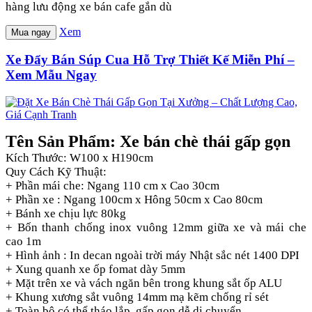
hàng lưu động xe bán cafe gắn dù
Xem
Mua ngay
Xe Đẩy Bán Súp Cua Hỗ Trợ Thiết Kế Miễn Phí –
Xem Mẫu Ngay
Tên Sản Phẩm: Xe bán chè thái gấp gọn
Kích Thước: W100 x H190cm
Quy Cách Kỹ Thuật:
+ Phần mái che: Ngang 110 cm x Cao 30cm
+ Phần xe : Ngang 100cm x Hông 50cm x Cao 80cm
+ Bánh xe chịu lực 80kg
+ Bốn thanh chống inox vuông 12mm giữa xe và mái che
cao 1m
+ Hình ảnh : In decan ngoài trời máy Nhật sắc nét 1400 DPI
+ Xung quanh xe ốp fomat dày 5mm
+ Mặt trên xe và vách ngăn bên trong khung sắt ốp ALU
+ Khung xương sắt vuông 14mm mạ kẽm chống rỉ sét
+ Toàn bộ có thể tháo lắp, gấp gọn dễ di chuyển