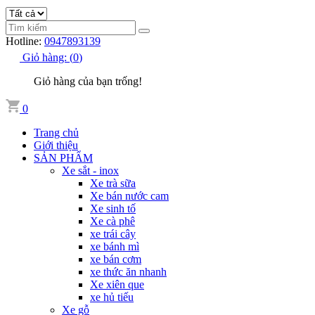
Hotline:
0947893139
Giỏ hàng:
(
0
)
Giỏ hàng của bạn trống!
0
Trang chủ
Giới thiệu
SẢN PHẨM
Xe sắt - inox
Xe trà sữa
Xe bán nước cam
Xe sinh tố
Xe cà phê
xe trái cây
xe bánh mì
xe bán cơm
xe thức ăn nhanh
Xe xiên que
xe hủ tiếu
Xe gỗ