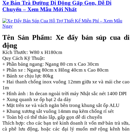
Xe Bán Trà Đường Di Động Gấp Gọn, Dễ Di
Chuyển – Xem Mẫu Mới Nhất
Tên Sản Phẩm: Xe đẩy bán súp cua di
động
Kích Thước: W80 x H180cm
Quy Cách Kỹ Thuật:
+ Phần bảng ngang: Ngang 80 cm x Cao 30cm
+ Phần xe : Ngang 80cm x Hông 40cm x Cao 80cm
+ Bánh xe chịu lực 80kg
+ Hai thanh chống inox vuông 12mm giữa xe và mái che cao
1m
+ Hình ảnh : In decan ngoài trời máy Nhật sắc nét 1400 DPI
+ Xung quanh xe ốp bạt 2 da dày
+ Mặt trên xe và vách ngăn bên trong khung sắt ốp ALU
+ Khung xương sắt vuông 14mm mạ kẽm chống rỉ sét
+ Toàn bộ có thể tháo lắp, gấp gọn dễ di chuyển
Thích hợp: cho các bạn trẻ kinh doanh ít vốn mở bán trà sữa,
cà phê lưu động, hoặc các đại lý muốn mở rộng kênh bán