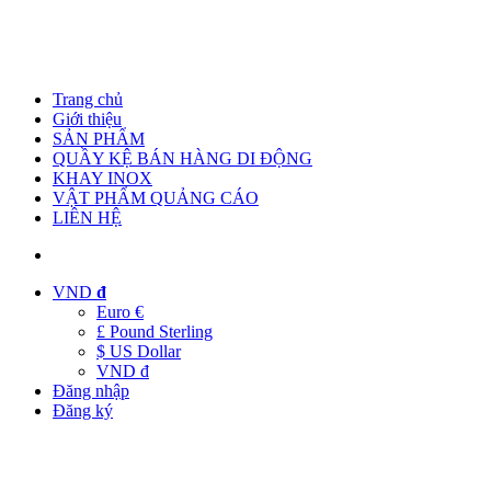
Trang chủ
Giới thiệu
SẢN PHẨM
QUẦY KỆ BÁN HÀNG DI ĐỘNG
KHAY INOX
VẬT PHẨM QUẢNG CÁO
LIÊN HỆ
VND
đ
Euro €
£ Pound Sterling
$ US Dollar
VND đ
Đăng nhập
Đăng ký