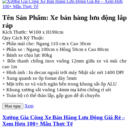
Tên Sản Phẩm: Xe bán hàng lưu động lắp
ráp
Kích Thước: W100 x H190cm
Quy Cách Kỹ Thuật:
+ Phần mái che: Ngang 110 cm x Cao 30cm
+ Phần xe : Ngang 100cm x Hông 50cm x Cao 80cm
+ Bánh xe chịu lực 80kg
+ Bốn thanh chống inox vuông 12mm giữa xe và mái che
cao 1m
+ Hình ảnh : In decan ngoài trời máy Nhật sắc nét 1400 DPI
+ Xung quanh xe ốp fomat dày 5mm
+ Mặt trên xe và vách ngăn bên trong khung sắt ốp ALU
+ Khung xương sắt vuông 14mm mạ kẽm chống rỉ sét
+ Toàn bộ có thể tháo lắp, gấp gọn dễ di chuyển
Xem
Mua ngay
Xưởng Gia Công Xe Bán Hàng Lưu Động Giá Rẻ –
Xem Hơn 100+ Mẫu Thực Tế