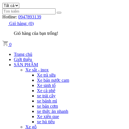
Hotline:
0947893139
Giỏ hàng:
(
0
)
Giỏ hàng của bạn trống!
0
Trang chủ
Giới thiệu
SẢN PHẨM
Xe sắt - inox
Xe trà sữa
Xe bán nước cam
Xe sinh tố
Xe cà phê
xe trái cây
xe bánh mì
xe bán cơm
xe thức ăn nhanh
Xe xiên que
xe hủ tiếu
Xe gỗ