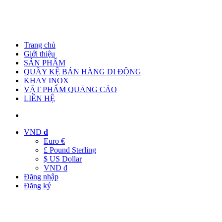
Trang chủ
Giới thiệu
SẢN PHẨM
QUẦY KỆ BÁN HÀNG DI ĐỘNG
KHAY INOX
VẬT PHẨM QUẢNG CÁO
LIÊN HỆ
VND
đ
Euro €
£ Pound Sterling
$ US Dollar
VND đ
Đăng nhập
Đăng ký