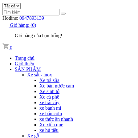
Hotline:
0947893139
Giỏ hàng:
(
0
)
Giỏ hàng của bạn trống!
0
Trang chủ
Giới thiệu
SẢN PHẨM
Xe sắt - inox
Xe trà sữa
Xe bán nước cam
Xe sinh tố
Xe cà phê
xe trái cây
xe bánh mì
xe bán cơm
xe thức ăn nhanh
Xe xiên que
xe hủ tiếu
Xe gỗ