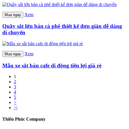
Xem
Mua ngay
Quầy sắt lớn bán cà phê thiết kế đơn giản dễ dàng
di chuyển
Xem
Mua ngay
Mẫu xe sắt bán cafe di động tiện lợi giá rẻ
1
2
3
4
5
>
>|
Thiên Phúc Company