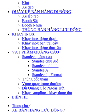
Kiot
Xe đạp
QUẦY KỆ BÁN HÀNG DI ĐỘNG
Xe lắp ráp
Booth Sắt
Booth Nhựa
THÙNG BÁN HÀNG LƯU ĐỘNG
KHAY INOX
Khay inox đựng thạch
Khay inox bán trái cây
Khay inox đựng thức ăn
VẬT PHẨM QUẢNG CÁO
Standee quảng cáo
Standee chịu gió
Standee mô hình
Standee A
Standee ốp Format
Thùng bốc thăm
Vòng quay trúng thưởng
Dù Quảng Cáo Ngoài Trời
Khay sampling - khay dùng thử
LIÊN HỆ
Trang chủ
/
XE BÁN HÀNG LƯU ĐỘNG
/