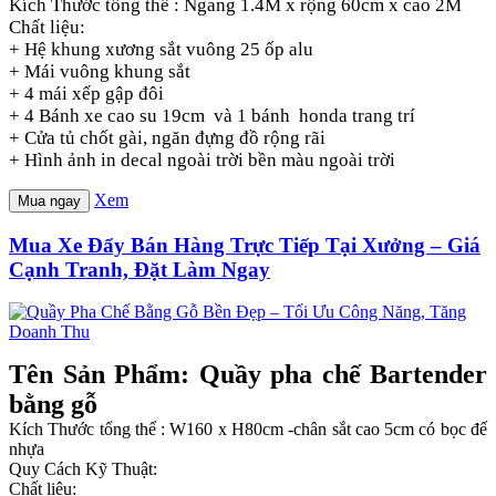
Kích Thước tổng thể : Ngang 1.4M x rộng 60cm x cao 2M
Chất liệu:
+ Hệ khung xương sắt vuông 25 ốp alu
+ Mái vuông khung sắt
+ 4 mái xếp gập đôi
+ 4 Bánh xe cao su 19cm và 1 bánh honda trang trí
+ Cửa tủ chốt gài, ngăn đựng đồ rộng rãi
+ Hình ảnh in decal ngoài trời bền màu ngoài trời
Xem
Mua ngay
Mua Xe Đẩy Bán Hàng Trực Tiếp Tại Xưởng – Giá
Cạnh Tranh, Đặt Làm Ngay
Tên Sản Phẩm: Quầy pha chế Bartender
bằng gỗ
Kích Thước tổng thể : W160 x H80cm -chân sắt cao 5cm có bọc đế
nhựa
Quy Cách Kỹ Thuật:
Chất liệu: