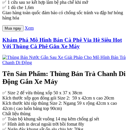
✅ 1 cửa sau xe kết hợp làm bệ pha chế khi mở
✅ 1 dù che 1,6m
Giao hàng toàn quốc đảm bảo có chống sốc tránh va đập hư hỏng
hàng hóa
Xem
Mua ngay
Khám Phá Mô Hình Bán Cà Phê Vỉa Hè Siêu Hot
Với Thùng Cà Phê Gắn Xe Máy
Tên Sản Phẩm: Thùng Bán Trà Chanh Di
Động Gắn Xe Máy
✅ Size 2 để vừa thùng xốp 50 x 37 x 38cm
Kích thước xếp gọn đóng gói Size 2: 59 x 42cm x cao 20cm
Kích thước khi ráp thùng Size 2: Ngang 59 x rộng 42cm x cao
42cm ( cao luôn bảng top 90cm)
Chất liệu thùng
✅ Toàn bộ khung sắt vuông 14 mạ kẽm chống gỉ sét
✅ Hình ảnh in decal ngoài trời bồi fomat 8ly
✅ Ngăn đáy khung sắt ốp alu chịu lực 70kg