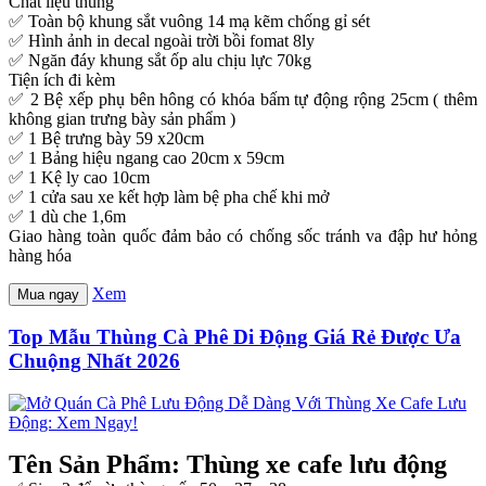
Chất liệu thùng
✅ Toàn bộ khung sắt vuông 14 mạ kẽm chống gỉ sét
✅ Hình ảnh in decal ngoài trời bồi fomat 8ly
✅ Ngăn đáy khung sắt ốp alu chịu lực 70kg
Tiện ích đi kèm
✅ 2 Bệ xếp phụ bên hông có khóa bấm tự động rộng 25cm ( thêm
không gian trưng bày sản phẩm )
✅ 1 Bệ trưng bày 59 x20cm
✅ 1 Bảng hiệu ngang cao 20cm x 59cm
✅ 1 Kệ ly cao 10cm
✅ 1 cửa sau xe kết hợp làm bệ pha chế khi mở
✅ 1 dù che 1,6m
Giao hàng toàn quốc đảm bảo có chống sốc tránh va đập hư hỏng
hàng hóa
Xem
Mua ngay
Top Mẫu Thùng Cà Phê Di Động Giá Rẻ Được Ưa
Chuộng Nhất 2026
Tên Sản Phẩm: Thùng xe cafe lưu động