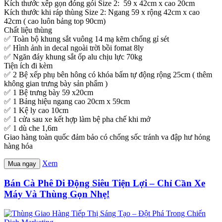
Kích thước xếp gọn đóng gói Size 2: 59 x 42cm x cao 20cm
Kích thước khi ráp thùng Size 2: Ngang 59 x rộng 42cm x cao
42cm ( cao luôn bảng top 90cm)
Chất liệu thùng
✅ Toàn bộ khung sắt vuông 14 mạ kẽm chống gỉ sét
✅ Hình ảnh in decal ngoài trời bồi fomat 8ly
✅ Ngăn đáy khung sắt ốp alu chịu lực 70kg
Tiện ích đi kèm
✅ 2 Bệ xếp phụ bên hông có khóa bấm tự động rộng 25cm ( thêm
không gian trưng bày sản phẩm )
✅ 1 Bệ trưng bày 59 x20cm
✅ 1 Bảng hiệu ngang cao 20cm x 59cm
✅ 1 Kệ ly cao 10cm
✅ 1 cửa sau xe kết hợp làm bệ pha chế khi mở
✅ 1 dù che 1,6m
Giao hàng toàn quốc đảm bảo có chống sốc tránh va đập hư hỏng
hàng hóa
Xem
Mua ngay
Bán Cà Phê Di Động Siêu Tiện Lợi – Chỉ Cần Xe
Máy Và Thùng Gọn Nhẹ!