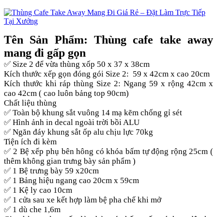
Tên Sản Phẩm: Thùng cafe take away
mang đi gấp gọn
✅ Size 2 để vừa thùng xốp 50 x 37 x 38cm
Kích thước xếp gọn đóng gói Size 2: 59 x 42cm x cao 20cm
Kích thước khi ráp thùng Size 2: Ngang 59 x rộng 42cm x
cao 42cm ( cao luôn bảng top 90cm)
Chất liệu thùng
✅ Toàn bộ khung sắt vuông 14 mạ kẽm chống gỉ sét
✅ Hình ảnh in decal ngoài trời bồi ALU
✅ Ngăn đáy khung sắt ốp alu chịu lực 70kg
Tiện ích đi kèm
✅ 2 Bệ xếp phụ bên hông có khóa bấm tự động rộng 25cm (
thêm không gian trưng bày sản phẩm )
✅ 1 Bệ trưng bày 59 x20cm
✅ 1 Bảng hiệu ngang cao 20cm x 59cm
✅ 1 Kệ ly cao 10cm
✅ 1 cửa sau xe kết hợp làm bệ pha chế khi mở
✅ 1 dù che 1,6m