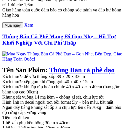
✅ 1 dù che 1,6m
Giao hàng toàn quốc đảm bảo có chống sốc tránh va đập hư hỏng
hàng hóa
Xem
Mua ngay
Thùng Bán Cà Phê Mang Đi Gọn Nhẹ – Hỗ Trợ
Khởi Nghiệp Với Chi Phí Thấp
Tên Sản Phẩm:
Thùng Bán cà phê dạo
Kích thước để vừa thùng xốp 39 x 29 x 33cm
Kích thước xếp gọn khi đóng gói: 40 x 40 x 15cm
Kích thước khi lắp ráp hoàn chỉnh: 40 x 40 x cao 40cm (bao gồm
bảng top cao 90cm)
Khung sắt vuông 14 mạ kẽm – chống gỉ sét, chịu lực tốt
Hình ảnh in decal ngoài trời bồi fomat 5ly – bền màu, bắt mắt
Ngăn đáy bằng khung sắt ốp alu chịu lực lên đến 70kg – đảm bảo
độ cứng cáp, vững vàng
Tiện ích đi kèm
1 bệ xếp phụ bên hông 30cm x 40cm
1 kệ ly , 1 bệ trưng bày 30cm x 40cm