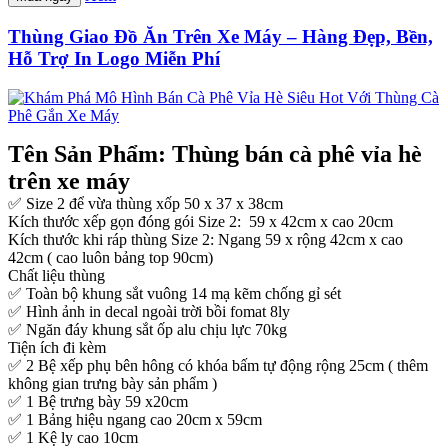
Thùng Giao Đồ Ăn Trên Xe Máy – Hàng Đẹp, Bền,
Hỗ Trợ In Logo Miễn Phí
Tên Sản Phẩm: Thùng bán cà phê vỉa hè
trên xe máy
✅ Size 2 để vừa thùng xốp 50 x 37 x 38cm
Kích thước xếp gọn đóng gói Size 2: 59 x 42cm x cao 20cm
Kích thước khi ráp thùng Size 2: Ngang 59 x rộng 42cm x cao
42cm ( cao luôn bảng top 90cm)
Chất liệu thùng
✅ Toàn bộ khung sắt vuông 14 mạ kẽm chống gỉ sét
✅ Hình ảnh in decal ngoài trời bồi fomat 8ly
✅ Ngăn đáy khung sắt ốp alu chịu lực 70kg
Tiện ích đi kèm
✅ 2 Bệ xếp phụ bên hông có khóa bấm tự động rộng 25cm ( thêm
không gian trưng bày sản phẩm )
✅ 1 Bệ trưng bày 59 x20cm
✅ 1 Bảng hiệu ngang cao 20cm x 59cm
✅ 1 Kệ ly cao 10cm