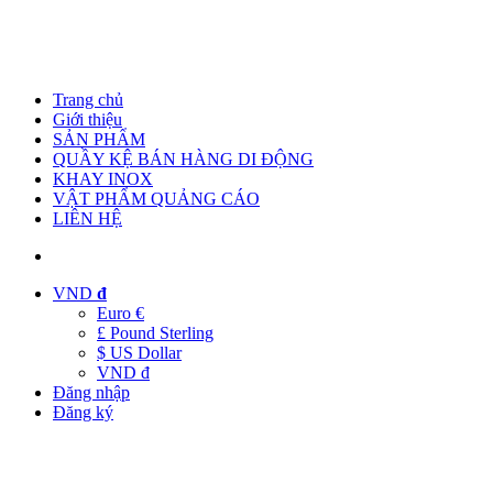
Trang chủ
Giới thiệu
SẢN PHẨM
QUẦY KỆ BÁN HÀNG DI ĐỘNG
KHAY INOX
VẬT PHẨM QUẢNG CÁO
LIÊN HỆ
VND
đ
Euro €
£ Pound Sterling
$ US Dollar
VND đ
Đăng nhập
Đăng ký