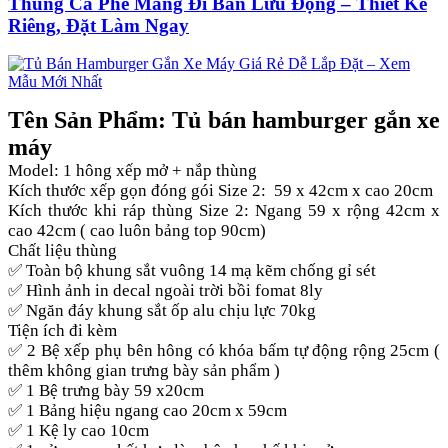
Thùng Cà Phê Mang Đi Bán Lưu Động – Thiết Kế
Riêng, Đặt Làm Ngay
Tên Sản Phẩm: Tủ bán hamburger gắn xe
máy
Model: 1 hông xếp mở + nắp thùng
Kích thước xếp gọn đóng gói Size 2: 59 x 42cm x cao 20cm
Kích thước khi ráp thùng Size 2: Ngang 59 x rộng 42cm x
cao 42cm ( cao luôn bảng top 90cm)
Chất liệu thùng
✅ Toàn bộ khung sắt vuông 14 mạ kẽm chống gỉ sét
✅ Hình ảnh in decal ngoài trời bồi fomat 8ly
✅ Ngăn đáy khung sắt ốp alu chịu lực 70kg
Tiện ích đi kèm
✅ 2 Bệ xếp phụ bên hông có khóa bấm tự động rộng 25cm (
thêm không gian trưng bày sản phẩm )
✅ 1 Bệ trưng bày 59 x20cm
✅ 1 Bảng hiệu ngang cao 20cm x 59cm
✅ 1 Kệ ly cao 10cm