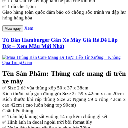
✅ 1 cửa sau xe kết hợp làm bệ pha chế khi mở
✅ 1 dù che 1,6m
Giao hàng toàn quốc đảm bảo có chống sốc tránh va đập hư
hỏng hàng hóa
Xem
Mua ngay
Tủ Bán Hamburger Gắn Xe Máy Giá Rẻ Dễ Lắp
Đặt – Xem Mẫu Mới Nhất
Tên Sản Phẩm: Thùng cafe mang đi trên
xe máy
✅ Size 2 để vừa thùng xốp 50 x 37 x 38cm
Kích thước xếp gọn đóng gói Size 2: 59 x 42cm x cao 20cm
Kích thước khi ráp thùng Size 2: Ngang 59 x rộng 42cm x
cao 42cm ( cao luôn bảng top 90cm)
Chất liệu thùng
✅ Toàn bộ khung sắt vuông 14 mạ kẽm chống gỉ sét
✅ Hình ảnh in decal ngoài trời bồi fomat 8ly
✅ Ngăn đáy khung sắt ốp alu chịu lực 70kg