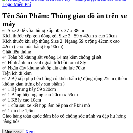
Tên Sản Phẩm: Thùng giao đồ ăn trên xe
máy
✅ Size 2 để vừa thùng xốp 50 x 37 x 38cm
Kích thước xếp gọn đóng gói Size 2: 59 x 42cm x cao 20cm
Kích thước khi ráp thùng Size 2: Ngang 59 x rộng 42cm x cao
42cm ( cao luôn bảng top 90cm)
Chất liệu thùng
✅ Toàn bộ khung sắt vuông 14 mạ kẽm chống gỉ sét
✅ Hình ảnh in decal ngoài trời bồi fomat 8ly
✅ Ngăn đáy khung sắt ốp alu chịu lực 70kg
Tiện ích đi kèm
✅ 2 Bệ xếp phụ bên hông có khóa bấm tự động rộng 25cm ( thêm
không gian trưng bày sản phẩm )
✅ 1 Bệ trưng bày 59 x20cm
✅ 1 Bảng hiệu ngang cao 20cm x 59cm
✅ 1 Kệ ly cao 10cm
✅ 1 cửa sau xe kết hợp làm bệ pha chế khi mở
✅ 1 dù che 1,6m
Giao hàng toàn quốc đảm bảo có chống sốc tránh va đập hư hỏng
hàng hóa
Xem
Mua ngay