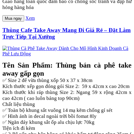
Giao hàng toàn quốc đảm bảo có chống sốc tránh va đập hư
hỏng hàng hóa
Xem
Mua ngay
Thùng Cafe Take Away Mang Đi Giá Rẻ – Đặt Làm
Trực Tiếp Tại Xưởng
Tên Sản Phẩm: Thùng bán cà phê take
away gấp gọn
✅ Size 2 để vừa thùng xốp 50 x 37 x 38cm
Kích thước xếp gọn đóng gói Size 2: 59 x 42cm x cao 20cm
Kích thước khi ráp thùng Size 2: Ngang 59 x rộng 42cm x
cao 42cm ( cao luôn bảng top 90cm)
Chất liệu thùng
✅ Toàn bộ khung sắt vuông 14 mạ kẽm chống gỉ sét
✅ Hình ảnh in decal ngoài trời bồi fomat 8ly
✅ Ngăn đáy khung sắt ốp alu chịu lực 70kg
Tiện ích đi kèm