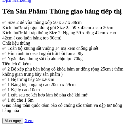
Tên Sản Phẩm: Thùng giao hàng tiếp thị
✅ Size 2 để vừa thùng xốp 50 x 37 x 38cm
Kích thước xếp gọn đóng gói Size 2: 59 x 42cm x cao 20cm
Kích thước khi ráp thùng Size 2: Ngang 59 x rộng 42cm x cao
42cm ( cao luôn bảng top 90cm)
Chất liệu thùng
✅ Toàn bộ khung sắt vuông 14 mạ kẽm chống gỉ sét
✅ Hình ảnh in decal ngoài trời bồi fomat 8ly
✅ Ngăn đáy khung sắt ốp alu chịu lực 70kg
Tiện ích đi kèm
✅ 2 Bệ xếp phụ bên hông có khóa bấm tự động rộng 25cm ( thêm
không gian trưng bày sản phẩm )
✅ 1 Bệ trưng bày 59 x20cm
✅ 1 Bảng hiệu ngang cao 20cm x 59cm
✅ 1 Kệ ly cao 10cm
✅ 1 cửa sau xe kết hợp làm bệ pha chế khi mở
✅ 1 dù che 1,6m
Giao hàng toàn quốc đảm bảo có chống sốc tránh va đập hư hỏng
hàng hóa
Xem
Mua ngay