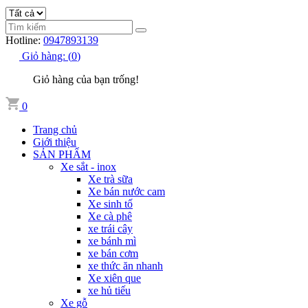
Hotline:
0947893139
Giỏ hàng:
(
0
)
Giỏ hàng của bạn trống!
0
Trang chủ
Giới thiệu
SẢN PHẨM
Xe sắt - inox
Xe trà sữa
Xe bán nước cam
Xe sinh tố
Xe cà phê
xe trái cây
xe bánh mì
xe bán cơm
xe thức ăn nhanh
Xe xiên que
xe hủ tiếu
Xe gỗ