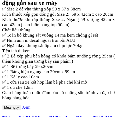
động gắn sau xe máy
✅ Size 2 để vừa thùng xốp 50 x 37 x 38cm
Kích thước xếp gọn đóng gói Size 2: 59 x 42cm x cao 20cm
Kích thước khi ráp thùng Size 2: Ngang 59 x rộng 42cm x
cao 42cm ( cao luôn bảng top 90cm)
Chất liệu thùng
✅ Toàn bộ khung sắt vuông 14 mạ kẽm chống gỉ sét
✅ Hình ảnh in decal ngoài trời bồi ALU
✅ Ngăn đáy khung sắt ốp alu chịu lực 70kg
Tiện ích đi kèm
✅ 2 Bệ xếp phụ bên hông có khóa bấm tự động rộng 25cm (
thêm không gian trưng bày sản phẩm )
✅ 1 Bệ trưng bày 59 x20cm
✅ 1 Bảng hiệu ngang cao 20cm x 59cm
✅ 1 Kệ ly cao 10cm
✅ 1 cửa sau xe kết hợp làm bệ pha chế khi mở
✅ 1 dù che 1,6m
Giao hàng toàn quốc đảm bảo có chống sốc tránh va đập hư
hỏng hàng hóa
Xem
Mua ngay