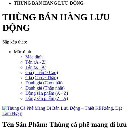
THÙNG BÁN HÀNG LƯU ĐỘNG
THÙNG BÁN HÀNG LƯU
ĐỘNG
Sắp xếp theo:
Mặc định
Mặc định
Tên (A - Z)
Tên (Z - A)
Giá (Thấp > Cao)
Giá (Cao > Thấp)
Đánh giá (Cao nhất)
Đánh giá (Thấp nhất)
Dòng sản phẩm (A - Z)
Dòng sản phẩm (Z - A)
Tên Sản Phẩm: Thùng cà phê mang đi lưu