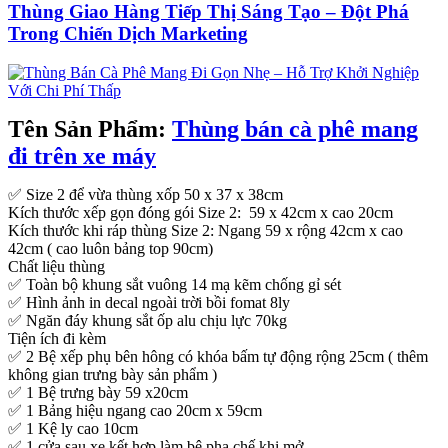
Thùng Giao Hàng Tiếp Thị Sáng Tạo – Đột Phá
Trong Chiến Dịch Marketing
Tên Sản Phẩm:
Thùng bán cà phê mang
đi trên xe máy
✅ Size 2 để vừa thùng xốp 50 x 37 x 38cm
Kích thước xếp gọn đóng gói Size 2: 59 x 42cm x cao 20cm
Kích thước khi ráp thùng Size 2: Ngang 59 x rộng 42cm x cao
42cm ( cao luôn bảng top 90cm)
Chất liệu thùng
✅ Toàn bộ khung sắt vuông 14 mạ kẽm chống gỉ sét
✅ Hình ảnh in decal ngoài trời bồi fomat 8ly
✅ Ngăn đáy khung sắt ốp alu chịu lực 70kg
Tiện ích đi kèm
✅ 2 Bệ xếp phụ bên hông có khóa bấm tự động rộng 25cm ( thêm
không gian trưng bày sản phẩm )
✅ 1 Bệ trưng bày 59 x20cm
✅ 1 Bảng hiệu ngang cao 20cm x 59cm
✅ 1 Kệ ly cao 10cm
✅ 1 cửa sau xe kết hợp làm bệ pha chế khi mở