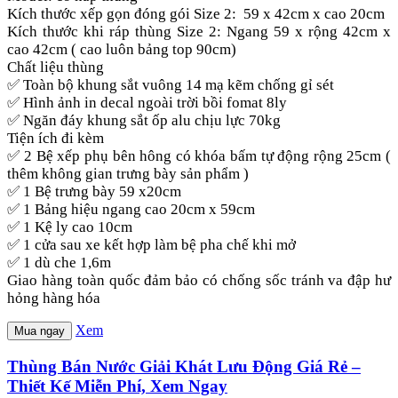
Kích thước xếp gọn đóng gói Size 2: 59 x 42cm x cao 20cm
Kích thước khi ráp thùng Size 2: Ngang 59 x rộng 42cm x
cao 42cm ( cao luôn bảng top 90cm)
Chất liệu thùng
✅ Toàn bộ khung sắt vuông 14 mạ kẽm chống gỉ sét
✅ Hình ảnh in decal ngoài trời bồi fomat 8ly
✅ Ngăn đáy khung sắt ốp alu chịu lực 70kg
Tiện ích đi kèm
✅ 2 Bệ xếp phụ bên hông có khóa bấm tự động rộng 25cm (
thêm không gian trưng bày sản phẩm )
✅ 1 Bệ trưng bày 59 x20cm
✅ 1 Bảng hiệu ngang cao 20cm x 59cm
✅ 1 Kệ ly cao 10cm
✅ 1 cửa sau xe kết hợp làm bệ pha chế khi mở
✅ 1 dù che 1,6m
Giao hàng toàn quốc đảm bảo có chống sốc tránh va đập hư
hỏng hàng hóa
Xem
Mua ngay
Thùng Bán Nước Giải Khát Lưu Động Giá Rẻ –
Thiết Kế Miễn Phí, Xem Ngay