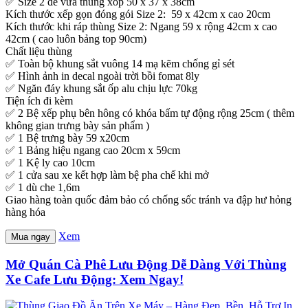
✅ Size 2 để vừa thùng xốp 50 x 37 x 38cm
Kích thước xếp gọn đóng gói Size 2: 59 x 42cm x cao 20cm
Kích thước khi ráp thùng Size 2: Ngang 59 x rộng 42cm x cao
42cm ( cao luôn bảng top 90cm)
Chất liệu thùng
✅ Toàn bộ khung sắt vuông 14 mạ kẽm chống gỉ sét
✅ Hình ảnh in decal ngoài trời bồi fomat 8ly
✅ Ngăn đáy khung sắt ốp alu chịu lực 70kg
Tiện ích đi kèm
✅ 2 Bệ xếp phụ bên hông có khóa bấm tự động rộng 25cm ( thêm
không gian trưng bày sản phẩm )
✅ 1 Bệ trưng bày 59 x20cm
✅ 1 Bảng hiệu ngang cao 20cm x 59cm
✅ 1 Kệ ly cao 10cm
✅ 1 cửa sau xe kết hợp làm bệ pha chế khi mở
✅ 1 dù che 1,6m
Giao hàng toàn quốc đảm bảo có chống sốc tránh va đập hư hỏng
hàng hóa
Xem
Mua ngay
Mở Quán Cà Phê Lưu Động Dễ Dàng Với Thùng
Xe Cafe Lưu Động: Xem Ngay!