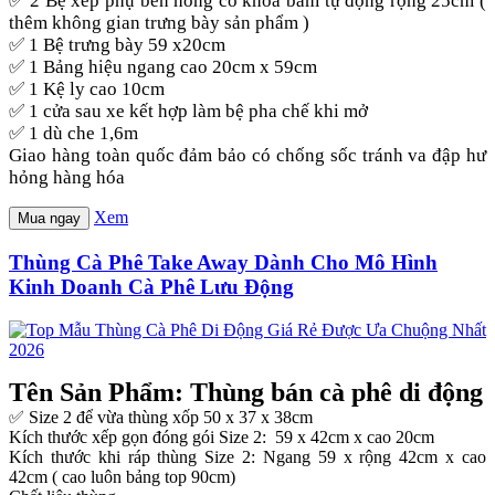
✅ 2 Bệ xếp phụ bên hông có khóa bấm tự động rộng 25cm (
thêm không gian trưng bày sản phẩm )
✅ 1 Bệ trưng bày 59 x20cm
✅ 1 Bảng hiệu ngang cao 20cm x 59cm
✅ 1 Kệ ly cao 10cm
✅ 1 cửa sau xe kết hợp làm bệ pha chế khi mở
✅ 1 dù che 1,6m
Giao hàng toàn quốc đảm bảo có chống sốc tránh va đập hư
hỏng hàng hóa
Xem
Mua ngay
Thùng Cà Phê Take Away Dành Cho Mô Hình
Kinh Doanh Cà Phê Lưu Động
Tên Sản Phẩm: Thùng bán cà phê di động
✅ Size 2 để vừa thùng xốp 50 x 37 x 38cm
Kích thước xếp gọn đóng gói Size 2: 59 x 42cm x cao 20cm
Kích thước khi ráp thùng Size 2: Ngang 59 x rộng 42cm x cao
42cm ( cao luôn bảng top 90cm)