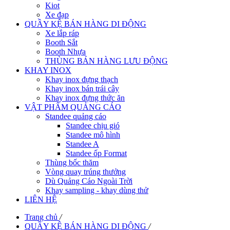
Kiot
Xe đạp
QUẦY KỆ BÁN HÀNG DI ĐỘNG
Xe lắp ráp
Booth Sắt
Booth Nhựa
THÙNG BÁN HÀNG LƯU ĐỘNG
KHAY INOX
Khay inox đựng thạch
Khay inox bán trái cây
Khay inox đựng thức ăn
VẬT PHẨM QUẢNG CÁO
Standee quảng cáo
Standee chịu gió
Standee mô hình
Standee A
Standee ốp Format
Thùng bốc thăm
Vòng quay trúng thưởng
Dù Quảng Cáo Ngoài Trời
Khay sampling - khay dùng thử
LIÊN HỆ
Trang chủ
/
QUẦY KỆ BÁN HÀNG DI ĐỘNG
/