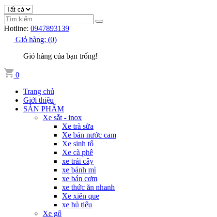
Hotline:
0947893139
Giỏ hàng:
(
0
)
Giỏ hàng của bạn trống!
0
Trang chủ
Giới thiệu
SẢN PHẨM
Xe sắt - inox
Xe trà sữa
Xe bán nước cam
Xe sinh tố
Xe cà phê
xe trái cây
xe bánh mì
xe bán cơm
xe thức ăn nhanh
Xe xiên que
xe hủ tiếu
Xe gỗ