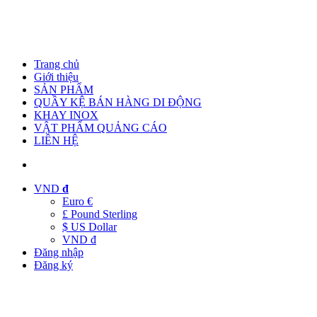
Trang chủ
Giới thiệu
SẢN PHẨM
QUẦY KỆ BÁN HÀNG DI ĐỘNG
KHAY INOX
VẬT PHẨM QUẢNG CÁO
LIÊN HỆ
VND
đ
Euro €
£ Pound Sterling
$ US Dollar
VND đ
Đăng nhập
Đăng ký