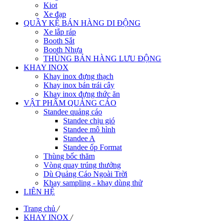
Kiot
Xe đạp
QUẦY KỆ BÁN HÀNG DI ĐỘNG
Xe lắp ráp
Booth Sắt
Booth Nhựa
THÙNG BÁN HÀNG LƯU ĐỘNG
KHAY INOX
Khay inox đựng thạch
Khay inox bán trái cây
Khay inox đựng thức ăn
VẬT PHẨM QUẢNG CÁO
Standee quảng cáo
Standee chịu gió
Standee mô hình
Standee A
Standee ốp Format
Thùng bốc thăm
Vòng quay trúng thưởng
Dù Quảng Cáo Ngoài Trời
Khay sampling - khay dùng thử
LIÊN HỆ
Trang chủ
/
KHAY INOX
/