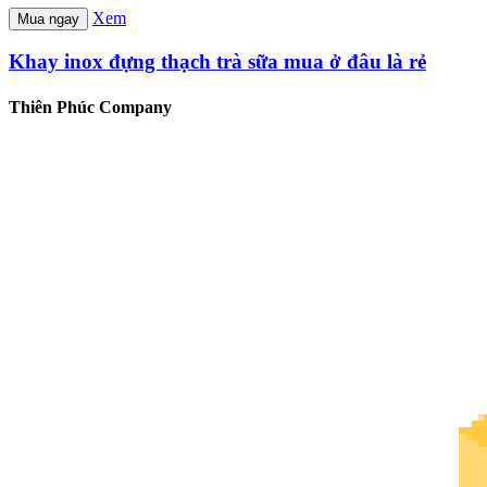
Xem
Mua ngay
Khay inox đựng thạch trà sữa mua ở đâu là rẻ
Thiên Phúc Company