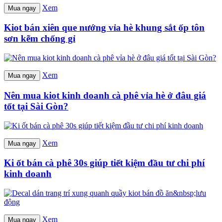
Xem
Mua ngay
Kiot bán xiên que nướng vỉa hè khung sắt ốp tôn
sơn kẽm chống gỉ
Xem
Mua ngay
Nên mua kiot kinh doanh cà phê vỉa hè ở đâu giá
tốt tại Sài Gòn?
Xem
Mua ngay
Ki ốt bán cà phê 30s giúp tiết kiệm đầu tư chi phí
kinh doanh
Xem
Mua ngay