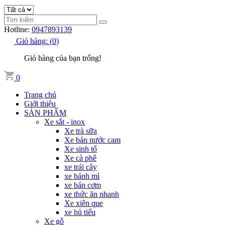
Hotline:
0947893139
Giỏ hàng:
(
0
)
Giỏ hàng của bạn trống!
0
Trang chủ
Giới thiệu
SẢN PHẨM
Xe sắt - inox
Xe trà sữa
Xe bán nước cam
Xe sinh tố
Xe cà phê
xe trái cây
xe bánh mì
xe bán cơm
xe thức ăn nhanh
Xe xiên que
xe hủ tiếu
Xe gỗ