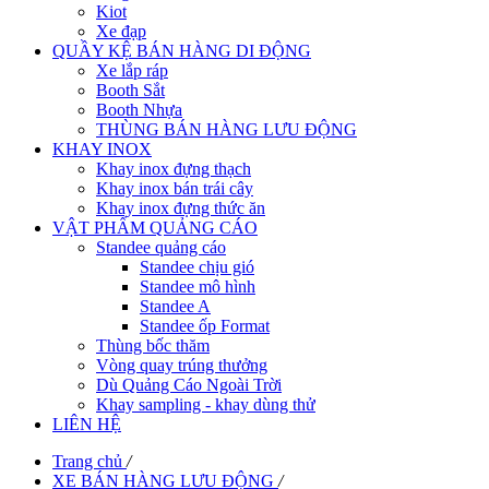
Kiot
Xe đạp
QUẦY KỆ BÁN HÀNG DI ĐỘNG
Xe lắp ráp
Booth Sắt
Booth Nhựa
THÙNG BÁN HÀNG LƯU ĐỘNG
KHAY INOX
Khay inox đựng thạch
Khay inox bán trái cây
Khay inox đựng thức ăn
VẬT PHẨM QUẢNG CÁO
Standee quảng cáo
Standee chịu gió
Standee mô hình
Standee A
Standee ốp Format
Thùng bốc thăm
Vòng quay trúng thưởng
Dù Quảng Cáo Ngoài Trời
Khay sampling - khay dùng thử
LIÊN HỆ
Trang chủ
/
XE BÁN HÀNG LƯU ĐỘNG
/