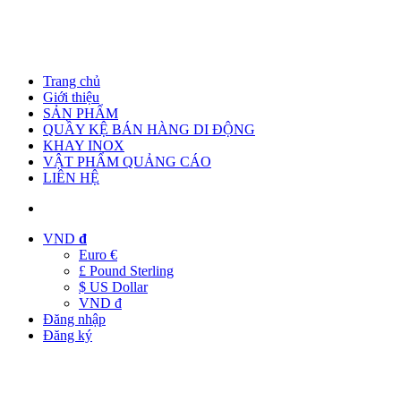
Trang chủ
Giới thiệu
SẢN PHẨM
QUẦY KỆ BÁN HÀNG DI ĐỘNG
KHAY INOX
VẬT PHẨM QUẢNG CÁO
LIÊN HỆ
VND
đ
Euro €
£ Pound Sterling
$ US Dollar
VND đ
Đăng nhập
Đăng ký