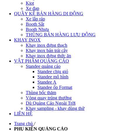
Kiot
Xe đạp
QUẦY KỆ BÁN HÀNG DI ĐỘNG
Xe lắp ráp
Booth Sắt
Booth Nhựa
THÙNG BÁN HÀNG LƯU ĐỘNG
KHAY INOX
Khay inox đựng thạch
Khay inox bán trái cây
Khay inox đựng thức ăn
VẬT PHẨM QUẢNG CÁO
Standee quảng cáo
Standee chịu gió
Standee mô hình
Standee A
Standee ốp Format
Thùng bốc thăm
Vòng quay trúng thưởng
Dù Quảng Cáo Ngoài Trời
Khay sampling - khay dùng thử
LIÊN HỆ
Trang chủ
/
PHỤ KIỆN QUẢNG CÁO