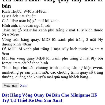
bàn
Kích Thước: W40 x H48cm
Quy Cách Kỹ Thuật:
Chất liệu: toàn bộ gỗ mdf lõi xanh
Hình ảnh: in decan ngoài trời
Thân trụ gỗ MDF lõi xanh phủ trắng 2 mặt 18ly kích thước
29 x 29cm
Vòng tròn bảng quay: MDF lõi xanh phủ trắng 2 mặt 9ly
đường kính 40cm
Đế MDF lõi xanh phủ trắng 2 mặt 18ly kích thước 34 cm x
9cm
Mũi tên vòng quay MDF lõi xanh phủ trắng 2 mặt 9ly bồi
fomat 5mm cắt bế theo hình
Thích hợp cho các chương trình quảng cáo sự kiện event,
marketing pr sản phẩm mới, các chương trình quay số trúng
thưởng, quảng cáo khuyến mãi quà tặng khách hàng…
Xem
Mua ngay
Đặt Hàng Vòng Quay Để Bàn Cho Minigame Hỗ
Trợ Từ Thiết Kế Đến Sản Xuất