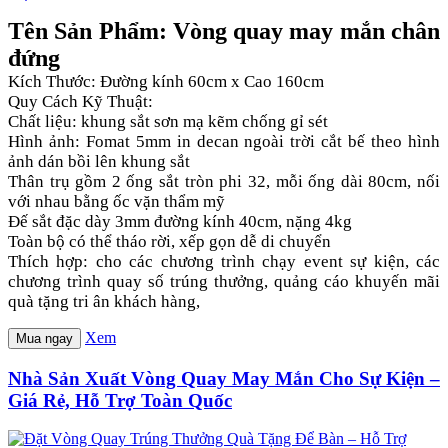
Tên Sản Phẩm: Vòng quay may mắn chân
đứng
Kích Thước: Đường kính 60cm x Cao 160cm
Quy Cách Kỹ Thuật:
Chất liệu: khung sắt sơn mạ kẽm chống gỉ sét
Hình ảnh: Fomat 5mm in decan ngoài trời cắt bế theo hình
ảnh dán bồi lên khung sắt
Thân trụ gồm 2 ống sắt tròn phi 32, mỗi ống dài 80cm, nối
với nhau bằng ốc vặn thẩm mỹ
Đế sắt đặc dày 3mm đường kính 40cm, nặng 4kg
Toàn bộ có thể tháo rời, xếp gọn dễ di chuyển
Thích hợp: cho các chương trình chạy event sự kiện, các
chương trình quay số trúng thưởng, quảng cáo khuyến mãi
quà tặng tri ân khách hàng,
Xem
Mua ngay
Nhà Sản Xuất Vòng Quay May Mắn Cho Sự Kiện –
Giá Rẻ, Hỗ Trợ Toàn Quốc