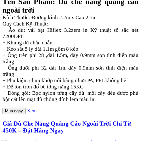
Tên Sản Phẩm: Dù che nắng quảng cáo
ngoài trời
Kích Thước: Đường kính 2.2m x Cao 2.5m
Quy Cách Kỹ Thuật:
+ Áo dù: vải bạt Hiflex 3.2zem in Kỹ thuật số sắc nét
7200DPI
+ Khung dù chắc chắn
+ Kèo sắt 5 ly dài 1,1m gồm 8 kèo
+ Ống trên phi 28 ,dài 1.5m, dày 0.9mm sơn tĩnh điện màu
trắng
+ Ống dưới phi 32 dài 1m, dày 0.9mm sơn tĩnh điện màu
trắng
+ Phụ kiện: chụp khớp nối bằng nhựa PA, PPL không bể
+ Đế tôn tròn đổ bê tông nặng 15KG
+ Đóng gói: Bọc nylon từng cây dù, mỗi cây đều được phủ
bột cát lên mặt dù chống dính lem màu in.
Xem
Mua ngay
Giá Dù Che Nắng Quảng Cáo Ngoài Trời Chỉ Từ
450K – Đặt Hàng Ngay