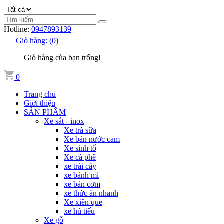
Hotline:
0947893139
Giỏ hàng:
(
0
)
Giỏ hàng của bạn trống!
0
Trang chủ
Giới thiệu
SẢN PHẨM
Xe sắt - inox
Xe trà sữa
Xe bán nước cam
Xe sinh tố
Xe cà phê
xe trái cây
xe bánh mì
xe bán cơm
xe thức ăn nhanh
Xe xiên que
xe hủ tiếu
Xe gỗ