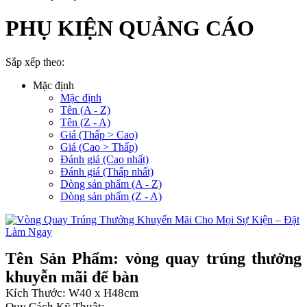
PHỤ KIỆN QUẢNG CÁO
Sắp xếp theo:
Mặc định
Mặc định
Tên (A - Z)
Tên (Z - A)
Giá (Thấp > Cao)
Giá (Cao > Thấp)
Đánh giá (Cao nhất)
Đánh giá (Thấp nhất)
Dòng sản phẩm (A - Z)
Dòng sản phẩm (Z - A)
Tên Sản Phẩm: vòng quay trúng thưởng
khuyễn mãi để bàn
Kích Thước: W40 x H48cm
Quy Cách Kỹ Thuật: