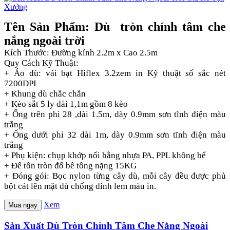
Tên Sản Phẩm: Dù tròn chính tâm che
nắng ngoài trời
Kích Thước: Đường kính 2.2m x Cao 2.5m
Quy Cách Kỹ Thuật:
+ Áo dù: vải bạt Hiflex 3.2zem in Kỹ thuật số sắc nét
7200DPI
+ Khung dù chắc chắn
+ Kèo sắt 5 ly dài 1,1m gồm 8 kèo
+ Ống trên phi 28 ,dài 1.5m, dày 0.9mm sơn tĩnh điện màu
trắng
+ Ống dưới phi 32 dài 1m, dày 0.9mm sơn tĩnh điện màu
trắng
+ Phụ kiện: chụp khớp nối bằng nhựa PA, PPL không bể
+ Đế tôn tròn đổ bê tông nặng 15KG
+ Đóng gói: Bọc nylon từng cây dù, mỗi cây đều được phủ
bột cát lên mặt dù chống dính lem màu in.
Xem
Mua ngay
Sản Xuất Dù Tròn Chính Tâm Che Nắng Ngoài