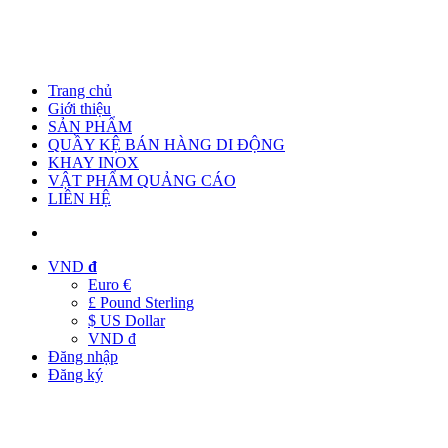
Trang chủ
Giới thiệu
SẢN PHẨM
QUẦY KỆ BÁN HÀNG DI ĐỘNG
KHAY INOX
VẬT PHẨM QUẢNG CÁO
LIÊN HỆ
VND
đ
Euro €
£ Pound Sterling
$ US Dollar
VND đ
Đăng nhập
Đăng ký