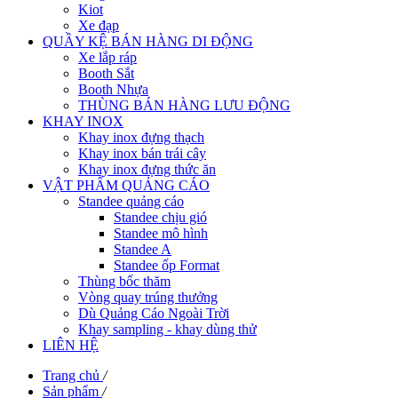
Kiot
Xe đạp
QUẦY KỆ BÁN HÀNG DI ĐỘNG
Xe lắp ráp
Booth Sắt
Booth Nhựa
THÙNG BÁN HÀNG LƯU ĐỘNG
KHAY INOX
Khay inox đựng thạch
Khay inox bán trái cây
Khay inox đựng thức ăn
VẬT PHẨM QUẢNG CÁO
Standee quảng cáo
Standee chịu gió
Standee mô hình
Standee A
Standee ốp Format
Thùng bốc thăm
Vòng quay trúng thưởng
Dù Quảng Cáo Ngoài Trời
Khay sampling - khay dùng thử
LIÊN HỆ
Trang chủ
/
Sản phẩm
/