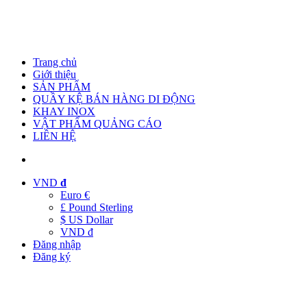
Trang chủ
Giới thiệu
SẢN PHẨM
QUẦY KỆ BÁN HÀNG DI ĐỘNG
KHAY INOX
VẬT PHẨM QUẢNG CÁO
LIÊN HỆ
VND
đ
Euro €
£ Pound Sterling
$ US Dollar
VND đ
Đăng nhập
Đăng ký