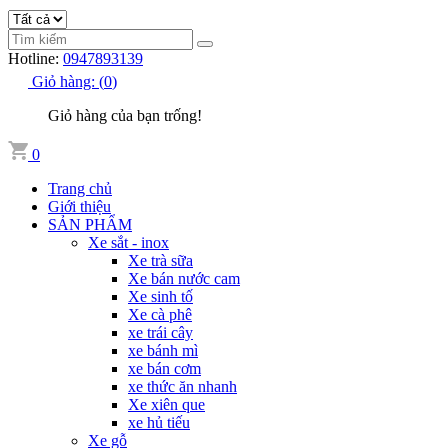
Hotline:
0947893139
Giỏ hàng:
(
0
)
Giỏ hàng của bạn trống!
0
Trang chủ
Giới thiệu
SẢN PHẨM
Xe sắt - inox
Xe trà sữa
Xe bán nước cam
Xe sinh tố
Xe cà phê
xe trái cây
xe bánh mì
xe bán cơm
xe thức ăn nhanh
Xe xiên que
xe hủ tiếu
Xe gỗ