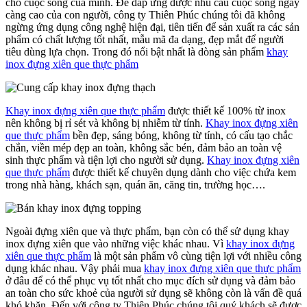
cho cuộc sống của mình. Để đáp ứng được nhu cầu cuộc sống ngày
càng cao của con người, công ty Thiên Phúc chúng tôi đã không
ngừng ứng dụng công nghệ hiện đại, tiên tiến để sản xuất ra các sản
phẩm có chất lượng tốt nhất, mẫu mã đa dạng, đẹp mắt để người
tiêu dùng lựa chọn. Trong đó nổi bật nhất là dòng sản phẩm
khay
inox đựng xiên que thực phẩm
Khay inox đựng xiên que thực phẩm
được thiết kế 100% từ inox
nên không bị rỉ sét và không bị nhiễm từ tính.
Khay inox đựng xiên
que thực phẩm
bền đẹp, sáng bóng, không từ tính, có cấu tạo chắc
chắn, viền mép dẹp an toàn, không sắc bén, đảm bảo an toàn vệ
sinh thực phẩm và tiện lợi cho người sử dụng.
Khay inox đựng xiên
que thực phẩm
được thiết kế chuyên dụng dành cho việc chứa kem
trong nhà hàng, khách sạn, quán ăn, căng tin, trường học….
Ngoài đựng xiên que và thực phẩm, bạn còn có thể sử dụng khay
inox đựng xiên que vào những việc khác nhau. Vì
khay inox đựng
xiên que thực phẩm
là một sản phẩm vô cùng tiện lợi với nhiều công
dụng khác nhau. Vậy phải mua
khay inox đựng xiên que thực phẩm
ở đâu để có thể phục vụ tốt nhất cho mục đích sử dụng và đảm bảo
an toàn cho sức khoẻ của người sử dụng sẽ không còn là vấn đề quá
khó khăn. Đến với công ty Thiên Phúc chúng tôi quý khách sẽ được