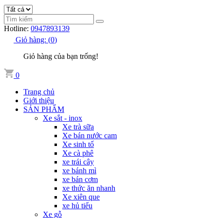
Hotline:
0947893139
Giỏ hàng:
(
0
)
Giỏ hàng của bạn trống!
0
Trang chủ
Giới thiệu
SẢN PHẨM
Xe sắt - inox
Xe trà sữa
Xe bán nước cam
Xe sinh tố
Xe cà phê
xe trái cây
xe bánh mì
xe bán cơm
xe thức ăn nhanh
Xe xiên que
xe hủ tiếu
Xe gỗ