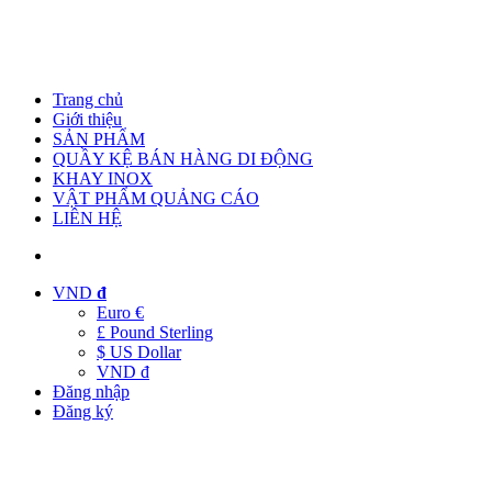
Trang chủ
Giới thiệu
SẢN PHẨM
QUẦY KỆ BÁN HÀNG DI ĐỘNG
KHAY INOX
VẬT PHẨM QUẢNG CÁO
LIÊN HỆ
VND
đ
Euro €
£ Pound Sterling
$ US Dollar
VND đ
Đăng nhập
Đăng ký