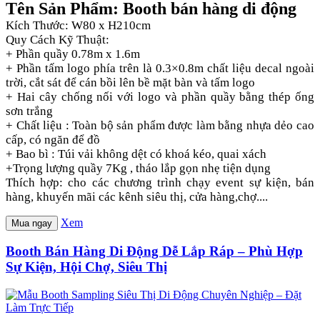
Tên Sản Phẩm: Booth bán hàng di động
Kích Thước: W80 x H210cm
Quy Cách Kỹ Thuật:
+ Phần quầy 0.78m x 1.6m
+ Phần tấm logo phía trên là 0.3×0.8m chất liệu decal ngoài
trời, cắt sát để cán bồi lên bề mặt bàn và tấm logo
+ Hai cây chống nối với logo và phần quầy bằng thép ống
sơn trắng
+ Chất liệu : Toàn bộ sản phẩm được làm bằng nhựa dẻo cao
cấp, có ngăn để đồ
+ Bao bì : Túi vải không dệt có khoá kéo, quai xách
+Trọng lượng quầy 7Kg , tháo lắp gọn nhẹ tiện dụng
Thích hợp: cho các chương trình chạy event sự kiện, bán
hàng, khuyến mãi các kênh siêu thị, cửa hàng,chợ....
Xem
Mua ngay
Booth Bán Hàng Di Động Dễ Lắp Ráp – Phù Hợp
Sự Kiện, Hội Chợ, Siêu Thị