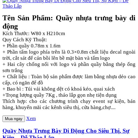
Tên Sản Phẩm: Quầy nhựa trưng bày di
động
Kích Thước: W80 x H210cm
Quy Cách Kỹ Thuật:
+ Phần quầy 0.78m x 1.6m
+ Phần tấm logo phía trên là 0.3×0.8m chất liệu decal ngoài
trời, cắt sát để cán bồi lên bề mặt bàn và tấm logo
+ Hai cây chống nối với logo và phần quầy bằng thép ống
sơn trắng
+ Chất liệu : Toàn bộ sản phẩm được làm bằng nhựa dẻo cao
cấp, có ngăn để đồ
+ Bao bì : Túi vải không dệt có khoá kéo, quai xách
+Trọng lượng quầy 7Kg , tháo lắp gọn nhẹ tiện dụng
Thích hợp: cho các chương trình chạy event sự kiện, bán
hàng, khuyến mãi các kênh siêu thị, cửa hàng,chợ....
Xem
Mua ngay
Quầy Nhựa Trưng Bày Di Động Cho Siêu Thị, Sự
Kiện – Dễ Tháo Lắp