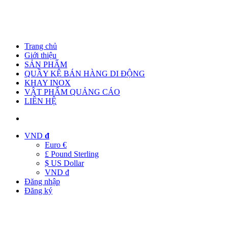
Trang chủ
Giới thiệu
SẢN PHẨM
QUẦY KỆ BÁN HÀNG DI ĐỘNG
KHAY INOX
VẬT PHẨM QUẢNG CÁO
LIÊN HỆ
VND
đ
Euro €
£ Pound Sterling
$ US Dollar
VND đ
Đăng nhập
Đăng ký