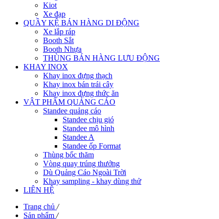
Kiot
Xe đạp
QUẦY KỆ BÁN HÀNG DI ĐỘNG
Xe lắp ráp
Booth Sắt
Booth Nhựa
THÙNG BÁN HÀNG LƯU ĐỘNG
KHAY INOX
Khay inox đựng thạch
Khay inox bán trái cây
Khay inox đựng thức ăn
VẬT PHẨM QUẢNG CÁO
Standee quảng cáo
Standee chịu gió
Standee mô hình
Standee A
Standee ốp Format
Thùng bốc thăm
Vòng quay trúng thưởng
Dù Quảng Cáo Ngoài Trời
Khay sampling - khay dùng thử
LIÊN HỆ
Trang chủ
/
Sản phẩm
/