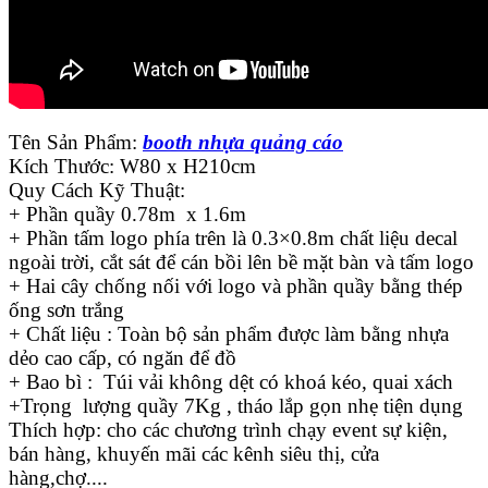
Tên Sản Phẩm:
booth nhựa quảng cáo
Kích Thước: W80 x H210cm
Quy Cách Kỹ Thuật:
+ Phần quầy 0.78m x 1.6m
+ Phần tấm logo phía trên là 0.3×0.8m chất liệu decal
ngoài trời, cắt sát để cán bồi lên bề mặt bàn và tấm logo
+ Hai cây chống nối với logo và phần quầy bằng thép
ống sơn trắng
+ Chất liệu : Toàn bộ sản phẩm được làm bằng nhựa
dẻo cao cấp, có ngăn để đồ
+ Bao bì : Túi vải không dệt có khoá kéo, quai xách
+Trọng lượng quầy 7Kg , tháo lắp gọn nhẹ tiện dụng
Thích hợp: cho các chương trình chạy event sự kiện,
bán hàng, khuyến mãi các kênh siêu thị, cửa
hàng,chợ....