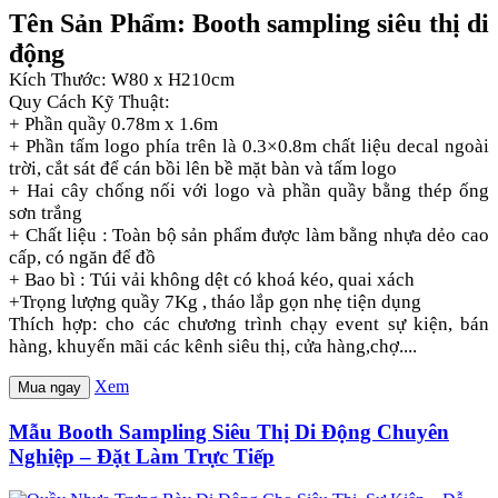
Tên Sản Phẩm: Booth sampling siêu thị di
động
Kích Thước: W80 x H210cm
Quy Cách Kỹ Thuật:
+ Phần quầy 0.78m x 1.6m
+ Phần tấm logo phía trên là 0.3×0.8m chất liệu decal ngoài
trời, cắt sát để cán bồi lên bề mặt bàn và tấm logo
+ Hai cây chống nối với logo và phần quầy bằng thép ống
sơn trắng
+ Chất liệu : Toàn bộ sản phẩm được làm bằng nhựa dẻo cao
cấp, có ngăn để đồ
+ Bao bì : Túi vải không dệt có khoá kéo, quai xách
+Trọng lượng quầy 7Kg , tháo lắp gọn nhẹ tiện dụng
Thích hợp: cho các chương trình chạy event sự kiện, bán
hàng, khuyến mãi các kênh siêu thị, cửa hàng,chợ....
Xem
Mua ngay
Mẫu Booth Sampling Siêu Thị Di Động Chuyên
Nghiệp – Đặt Làm Trực Tiếp