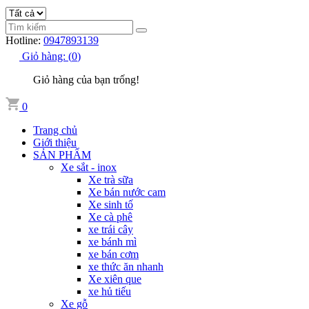
Hotline:
0947893139
Giỏ hàng:
(
0
)
Giỏ hàng của bạn trống!
0
Trang chủ
Giới thiệu
SẢN PHẨM
Xe sắt - inox
Xe trà sữa
Xe bán nước cam
Xe sinh tố
Xe cà phê
xe trái cây
xe bánh mì
xe bán cơm
xe thức ăn nhanh
Xe xiên que
xe hủ tiếu
Xe gỗ