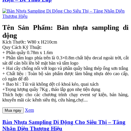
Tên Sản Phẩm: Bàn nhựa sampling di
dộng
Kích Thước: W80 x H210cm
Quy Cách Kỹ Thuật:
+ Phần quầy 0.78m x 1.6m
+ Phần tấm logo phía trên là 0.3×0.8m chất liệu decal ngoài trời, cắt
sát để cán bồi lên bề mặt bàn và tấm logo
+ Hai cây chống nối với logo và phần quầy bằng thép ống sơn trắng
+ Chất liệu : Toàn bộ sản phẩm được làm bằng nhựa dẻo cao cấp,
có ngăn để đồ
+ Bao bì : Túi vải không dệt có khoá kéo, quai xách
+Trọng lượng quầy 7Kg , tháo lắp gọn nhẹ tiện dụng
Thích hợp: cho các chương trình chạy event sự kiện, bán hàng,
khuyến mãi các kênh siêu thị, cửa hàng,chợ....
Xem
Mua ngay
Bàn Nhựa Sampling Di Động Cho Siêu Thị – Tăng
Nhận Diện Thương Hiệu