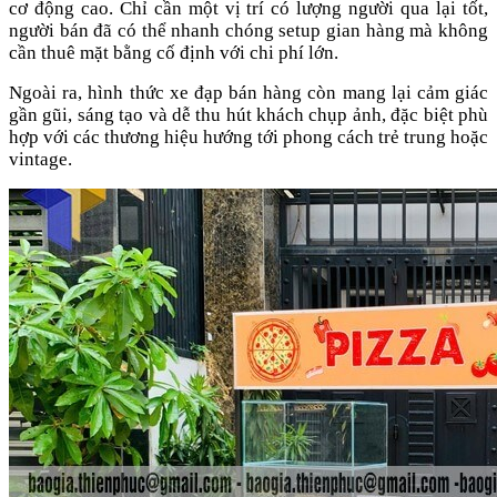
cơ động cao. Chỉ cần một vị trí có lượng người qua lại tốt,
người bán đã có thể nhanh chóng setup gian hàng mà không
cần thuê mặt bằng cố định với chi phí lớn.
Ngoài ra, hình thức xe đạp bán hàng còn mang lại cảm giác
gần gũi, sáng tạo và dễ thu hút khách chụp ảnh, đặc biệt phù
hợp với các thương hiệu hướng tới phong cách trẻ trung hoặc
vintage.