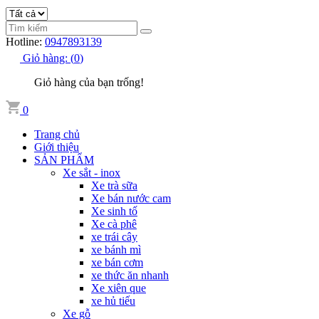
Hotline:
0947893139
Giỏ hàng:
(
0
)
Giỏ hàng của bạn trống!
0
Trang chủ
Giới thiệu
SẢN PHẨM
Xe sắt - inox
Xe trà sữa
Xe bán nước cam
Xe sinh tố
Xe cà phê
xe trái cây
xe bánh mì
xe bán cơm
xe thức ăn nhanh
Xe xiên que
xe hủ tiếu
Xe gỗ