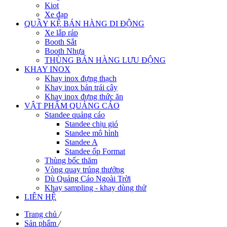
Kiot
Xe đạp
QUẦY KỆ BÁN HÀNG DI ĐỘNG
Xe lắp ráp
Booth Sắt
Booth Nhựa
THÙNG BÁN HÀNG LƯU ĐỘNG
KHAY INOX
Khay inox đựng thạch
Khay inox bán trái cây
Khay inox đựng thức ăn
VẬT PHẨM QUẢNG CÁO
Standee quảng cáo
Standee chịu gió
Standee mô hình
Standee A
Standee ốp Format
Thùng bốc thăm
Vòng quay trúng thưởng
Dù Quảng Cáo Ngoài Trời
Khay sampling - khay dùng thử
LIÊN HỆ
Trang chủ
/
Sản phẩm
/