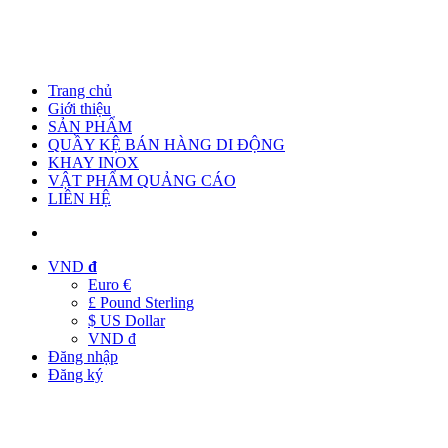
Trang chủ
Giới thiệu
SẢN PHẨM
QUẦY KỆ BÁN HÀNG DI ĐỘNG
KHAY INOX
VẬT PHẨM QUẢNG CÁO
LIÊN HỆ
VND
đ
Euro €
£ Pound Sterling
$ US Dollar
VND đ
Đăng nhập
Đăng ký