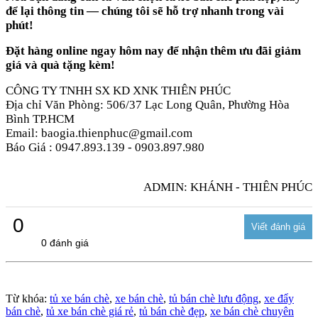
để lại thông tin — chúng tôi sẽ hỗ trợ nhanh trong vài
phút!
Đặt hàng online ngay hôm nay để nhận thêm ưu đãi giảm
giá và quà tặng kèm!
CÔNG TY TNHH SX KD XNK THIÊN PHÚC
Địa chỉ Văn Phòng: 506/37 Lạc Long Quân, Phường Hòa
Bình TP.HCM
Email: baogia.thienphuc@gmail.com
Báo Giá : 0947.893.139 - 0903.897.980
ADMIN: KHÁNH - THIÊN PHÚC
0
0 đánh giá
Từ khóa:
tủ xe bán chè
,
xe bán chè
,
tủ bán chè lưu động
,
xe đẩy
bán chè
,
tủ xe bán chè giá rẻ
,
tủ bán chè đẹp
,
xe bán chè chuyên