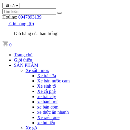
Hotline:
0947893139
Giỏ hàng:
(
0
)
Giỏ hàng của bạn trống!
0
Trang chủ
Giới thiệu
SẢN PHẨM
Xe sắt - inox
Xe trà sữa
Xe bán nước cam
Xe sinh tố
Xe cà phê
xe trái cây
xe bánh mì
xe bán cơm
xe thức ăn nhanh
Xe xiên que
xe hủ tiếu
Xe gỗ