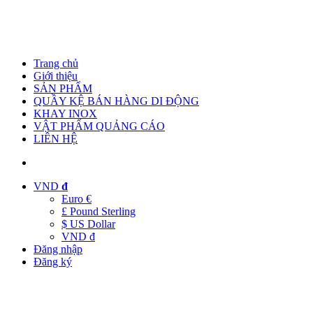
Trang chủ
Giới thiệu
SẢN PHẨM
QUẦY KỆ BÁN HÀNG DI ĐỘNG
KHAY INOX
VẬT PHẨM QUẢNG CÁO
LIÊN HỆ
VND
đ
Euro €
£ Pound Sterling
$ US Dollar
VND đ
Đăng nhập
Đăng ký