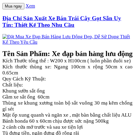
Xem
Mua ngay
Địa Chỉ Sản Xuất Xe Bán Trái Cây Gọt Sẵn Uy
Tín: Thiết Kế Theo Nhu Cầu
Tên Sản Phẩm: Xe đạp bán hàng lưu động
Kích Thước tổng thể : W200 x H100cm ( luôn phần đuôi xe)
Kích thước thùng xe: Ngang 100cm x rộng 50cm x cao
0.65cm
Quy Cách Kỹ Thuật:
Chất liệu:
Khung sườn sắt ống
Gầm xe sắt ống 60cm
Thùng xe khung xương toàn bộ sắt vuông 30 mạ kẽm chống
gỉ sét
Mặt ốp xung quanh và ngăn xe , mặt bàn bằng chất liệu ALU
Bánh honda 60 x 60cm chịu được sức nặng 500kg
2 cánh cửa mở trước và sau xe tiện lợi
Tủ đựng tiền, ngăn đựng đồ rộng rãi