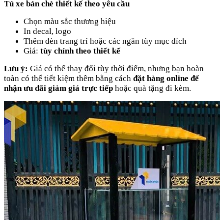
Tủ xe bán chè thiết kế theo yêu cầu
Chọn màu sắc thương hiệu
In decal, logo
Thêm đèn trang trí hoặc các ngăn tùy mục đích
Giá:
tùy chỉnh theo thiết kế
Lưu ý:
Giá có thể thay đổi tùy thời điểm, nhưng bạn hoàn
toàn có thể tiết kiệm thêm bằng cách
đặt hàng online để
nhận ưu đãi giảm giá trực tiếp
hoặc quà tặng đi kèm.