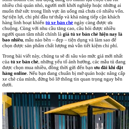
nhiều chủ quán nhỏ, người mới khởi nghiệp hoặc những ai
muốn thử sức trong lĩnh vực ăn uống mà chưa có nhiều vốn.
Sự tiện lợi, chi phí đầu tư thấp và khả năng tiếp cận khách
hàng linh hoạt khiến
tủ xe bán chè
ngày càng được ưa
chuộng. Cùng với nhu cầu tăng cao, câu hỏi được nhiều
người quan tâm nhất chính là
giá tủ xe bán chè hiện nay là
bao nhiêu
, mẫu nào bền – đẹp – tiện dụng và làm sao để
chọn được sản phẩm chất lượng mà vẫn tiết kiệm chi phí.
Trong bài viết này, chúng ta sẽ đi sâu vào mức giá mới nhất
của
tủ xe bán chè
, những yếu tố ảnh hưởng, các mẫu tủ đang
được chọn mua nhiều, đồng thời gửi đến bạn
ưu đãi khi đặt
hàng online
. Nếu bạn đang chuẩn bị mở quán hoặc nâng cấp
xe chè của mình, đừng bỏ lỡ thông tin quan trọng ngay bên
dưới.