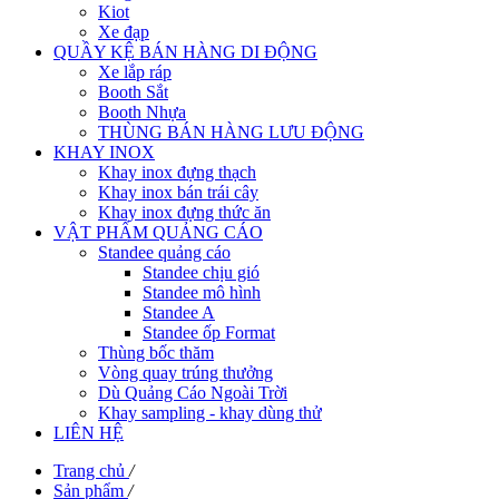
Kiot
Xe đạp
QUẦY KỆ BÁN HÀNG DI ĐỘNG
Xe lắp ráp
Booth Sắt
Booth Nhựa
THÙNG BÁN HÀNG LƯU ĐỘNG
KHAY INOX
Khay inox đựng thạch
Khay inox bán trái cây
Khay inox đựng thức ăn
VẬT PHẨM QUẢNG CÁO
Standee quảng cáo
Standee chịu gió
Standee mô hình
Standee A
Standee ốp Format
Thùng bốc thăm
Vòng quay trúng thưởng
Dù Quảng Cáo Ngoài Trời
Khay sampling - khay dùng thử
LIÊN HỆ
Trang chủ
/
Sản phẩm
/