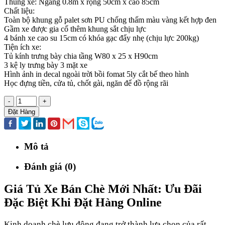
Thùng xe: Ngang 0.8m x rộng 50cm x cao 85cm
Chất liệu:
Toàn bộ khung gỗ palet sơn PU chống thấm màu vàng kết hợp đen
Gầm xe được gia cố thêm khung sắt chịu lực
4 bánh xe cao su 15cm có khóa gạc đẩy nhẹ (chịu lực 200kg)
Tiện ích xe:
Tủ kính trưng bày chia tầng W80 x 25 x H90cm
3 kệ ly trưng bày 3 mặt xe
Hình ảnh in decal ngoài trời bồi fomat 5ly cắt bế theo hình
Học đựng tiền, cửa tủ, chốt gài, ngăn để đồ rộng rãi
-
+
Đặt Hàng
Mô tả
Đánh giá (0)
Giá Tủ Xe Bán Chè Mới Nhất: Ưu Đãi
Đặc Biệt Khi Đặt Hàng Online
Kinh doanh chè lưu động đang trở thành lựa chọn của rất