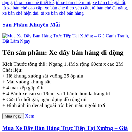
dụng
,
tủ xe bán chè thiết kế
,
tủ xe bán chè mini
,
xe bán chè giá tốt
,
tủ xe bán chè cao cấp
,
xe bán chè theo yêu cầu
,
tủ bán chè đa năng
,
xe bán chè hiện đại
,
tủ xe bán chè bán hàng
Sản Phẩm Khuyến Mãi
Tên sản phẩm: Xe đẩy bán hàng di động
Kích Thước tổng thể : Ngang 1.4M x rộng 60cm x cao 2M
Chất liệu:
+ Hệ khung xương sắt vuông 25 ốp alu
+ Mái vuông khung sắt
+ 4 mái xếp gập đôi
+ 4 Bánh xe cao su 19cm và 1 bánh honda trang trí
+ Cửa tủ chốt gài, ngăn đựng đồ rộng rãi
+ Hình ảnh in decal ngoài trời bền màu ngoài trời
Xem
Mua ngay
Mua Xe Đẩy Bán Hàng Trực Tiếp Tại Xưởng – Giá