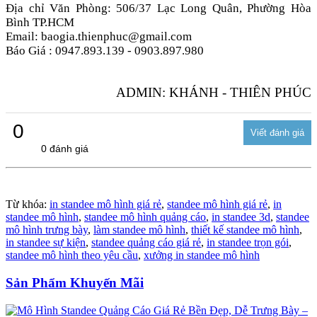
Địa chỉ Văn Phòng: 506/37 Lạc Long Quân, Phường Hòa
Bình TP.HCM
Email: baogia.thienphuc@gmail.com
Báo Giá : 0947.893.139 - 0903.897.980
ADMIN: KHÁNH - THIÊN PHÚC
0
0 đánh giá
Từ khóa:
in standee mô hình giá rẻ
,
standee mô hình giá rẻ
,
in
standee mô hình
,
standee mô hình quảng cáo
,
in standee 3d
,
standee
mô hình trưng bày
,
làm standee mô hình
,
thiết kế standee mô hình
,
in standee sự kiện
,
standee quảng cáo giá rẻ
,
in standee trọn gói
,
standee mô hình theo yêu cầu
,
xưởng in standee mô hình
Sản Phẩm Khuyến Mãi