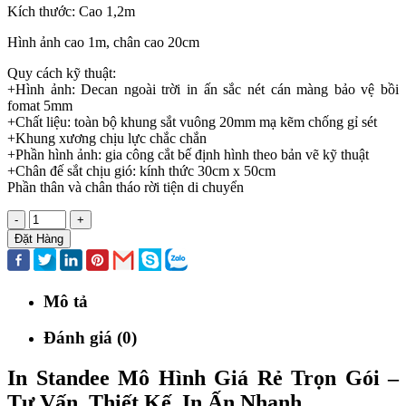
Kích thước: Cao 1,2m
Hình ảnh cao 1m, chân cao 20cm
Quy cách kỹ thuật:
+Hình ảnh: Decan ngoài trời in ấn sắc nét cán màng bảo vệ bồi
fomat 5mm
+Chất liệu: toàn bộ khung sắt vuông 20mm mạ kẽm chống gỉ sét
+Khung xương chịu lực chắc chắn
+Phần hình ảnh: gia công cắt bế định hình theo bản vẽ kỹ thuật
+Chân đế sắt chịu gió: kính thức 30cm x 50cm
Phần thân và chân tháo rời tiện di chuyển
-
+
Đặt Hàng
Mô tả
Đánh giá (0)
In Standee Mô Hình Giá Rẻ Trọn Gói –
Tư Vấn, Thiết Kế, In Ấn Nhanh