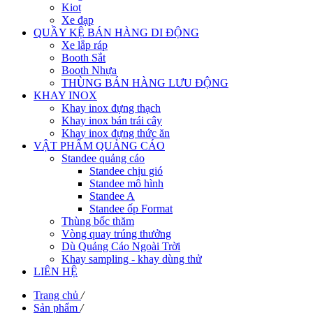
Kiot
Xe đạp
QUẦY KỆ BÁN HÀNG DI ĐỘNG
Xe lắp ráp
Booth Sắt
Booth Nhựa
THÙNG BÁN HÀNG LƯU ĐỘNG
KHAY INOX
Khay inox đựng thạch
Khay inox bán trái cây
Khay inox đựng thức ăn
VẬT PHẨM QUẢNG CÁO
Standee quảng cáo
Standee chịu gió
Standee mô hình
Standee A
Standee ốp Format
Thùng bốc thăm
Vòng quay trúng thưởng
Dù Quảng Cáo Ngoài Trời
Khay sampling - khay dùng thử
LIÊN HỆ
Trang chủ
/
Sản phẩm
/