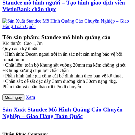
Standee mô hình người – Tạo hình giao dịch viên
VietinBank chân thực
Tên sản phẩm: Standee mô hình quảng cáo
Kíc thước: Cao 1,7m
Quy cách kỹ thuật:
+Hình ảnh: Decan ngoài trời in ấn sắc nét cán màng bảo vệ bồi
fomat 5mm
+Chất liệu: toàn bộ khung sắt vuông 20mm mạ kẽm chống gỉ sét
+Khung xương chịu lực chắc chắn
+Phần hình ảnh: gia công cắt bế định hình theo bản vẽ kỹ thuật
+Chân sắt: đế sắt đặc dày 3mm đường kính 30cm nặng 4kg,
Phần thân và chân tháo rời tiện di chuyển
Xem
Mua ngay
Sản Xuất Standee Mô Hình Quảng Cáo Chuyên
Nghiệp – Giao Hàng Toàn Quốc
Thiên Phúc Company