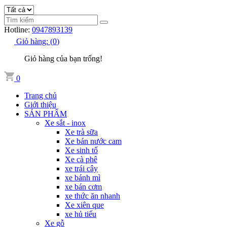
Hotline:
0947893139
Giỏ hàng:
(
0
)
Giỏ hàng của bạn trống!
0
Trang chủ
Giới thiệu
SẢN PHẨM
Xe sắt - inox
Xe trà sữa
Xe bán nước cam
Xe sinh tố
Xe cà phê
xe trái cây
xe bánh mì
xe bán cơm
xe thức ăn nhanh
Xe xiên que
xe hủ tiếu
Xe gỗ