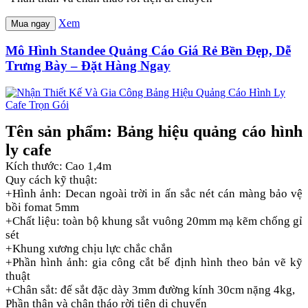
Xem
Mua ngay
Mô Hình Standee Quảng Cáo Giá Rẻ Bền Đẹp, Dễ
Trưng Bày – Đặt Hàng Ngay
Tên sản phẩm: Bảng hiệu quảng cáo hình
ly cafe
Kích thước: Cao 1,4m
Quy cách kỹ thuật:
+Hình ảnh: Decan ngoài trời in ấn sắc nét cán màng bảo vệ
bồi fomat 5mm
+Chất liệu: toàn bộ khung sắt vuông 20mm mạ kẽm chống gỉ
sét
+Khung xương chịu lực chắc chắn
+Phần hình ảnh: gia công cắt bế định hình theo bản vẽ kỹ
thuật
+Chân sắt: đế sắt đặc dày 3mm đường kính 30cm nặng 4kg,
Phần thân và chân tháo rời tiện di chuyển