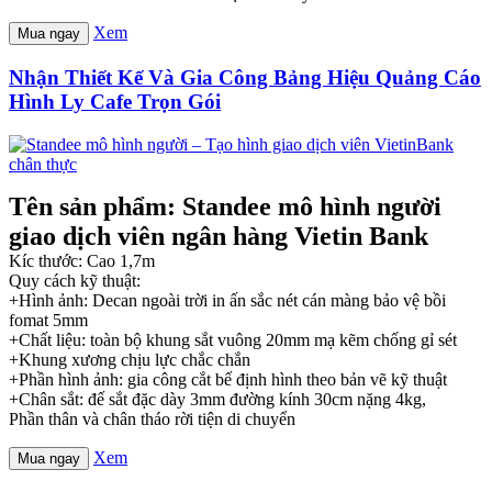
Xem
Mua ngay
Nhận Thiết Kế Và Gia Công Bảng Hiệu Quảng Cáo
Hình Ly Cafe Trọn Gói
Tên sản phẩm: Standee mô hình người
giao dịch viên ngân hàng Vietin Bank
Kíc thước: Cao 1,7m
Quy cách kỹ thuật:
+Hình ảnh: Decan ngoài trời in ấn sắc nét cán màng bảo vệ bồi
fomat 5mm
+Chất liệu: toàn bộ khung sắt vuông 20mm mạ kẽm chống gỉ sét
+Khung xương chịu lực chắc chắn
+Phần hình ảnh: gia công cắt bế định hình theo bản vẽ kỹ thuật
+Chân sắt: đế sắt đặc dày 3mm đường kính 30cm nặng 4kg,
Phần thân và chân tháo rời tiện di chuyển
Xem
Mua ngay