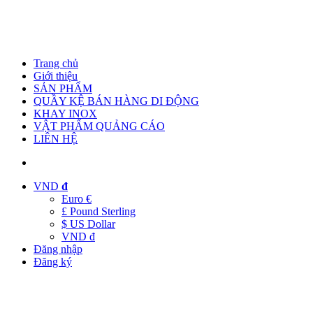
Trang chủ
Giới thiệu
SẢN PHẨM
QUẦY KỆ BÁN HÀNG DI ĐỘNG
KHAY INOX
VẬT PHẨM QUẢNG CÁO
LIÊN HỆ
VND
đ
Euro €
£ Pound Sterling
$ US Dollar
VND đ
Đăng nhập
Đăng ký