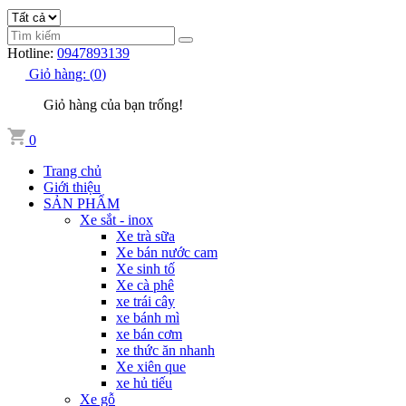
Hotline:
0947893139
Giỏ hàng:
(
0
)
Giỏ hàng của bạn trống!
0
Trang chủ
Giới thiệu
SẢN PHẨM
Xe sắt - inox
Xe trà sữa
Xe bán nước cam
Xe sinh tố
Xe cà phê
xe trái cây
xe bánh mì
xe bán cơm
xe thức ăn nhanh
Xe xiên que
xe hủ tiếu
Xe gỗ