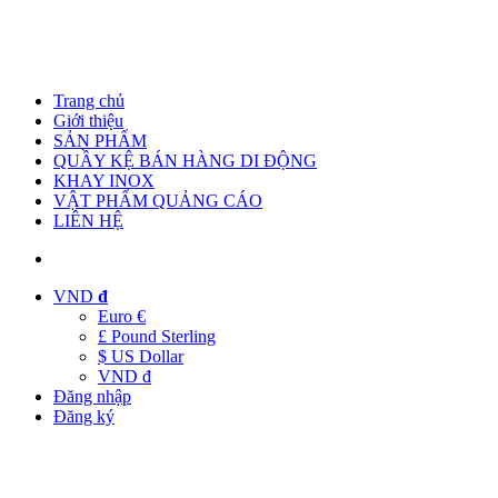
Trang chủ
Giới thiệu
SẢN PHẨM
QUẦY KỆ BÁN HÀNG DI ĐỘNG
KHAY INOX
VẬT PHẨM QUẢNG CÁO
LIÊN HỆ
VND
đ
Euro €
£ Pound Sterling
$ US Dollar
VND đ
Đăng nhập
Đăng ký