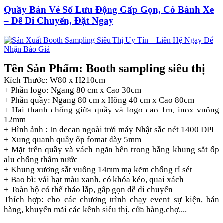
Quầy Bán Vé Số Lưu Động Gấp Gọn, Có Bánh Xe
– Dễ Di Chuyển, Đặt Ngay
Tên Sản Phẩm: Booth sampling siêu thị
Kích Thước: W80 x H210cm
+ Phần logo: Ngang 80 cm x Cao 30cm
+ Phần quầy: Ngang 80 cm x Hông 40 cm x Cao 80cm
+ Hai thanh chống giữa quầy và logo cao 1m, inox vuông
12mm
+ Hình ảnh : In decan ngoài trời máy Nhật sắc nét 1400 DPI
+ Xung quanh quầy ốp fomat dày 5mm
+ Mặt trên quầy và vách ngăn bên trong bằng khung sắt ốp
alu chống thấm nước
+ Khung xương sắt vuông 14mm mạ kẽm chống rỉ sét
+ Bao bì: vải bạt màu xanh, có khóa kéo, quai xách
+ Toàn bộ có thể tháo lắp, gấp gọn dễ di chuyển
Thích hợp: cho các chương trình chạy event sự kiện, bán
hàng, khuyến mãi các kênh siêu thị, cửa hàng,chợ....