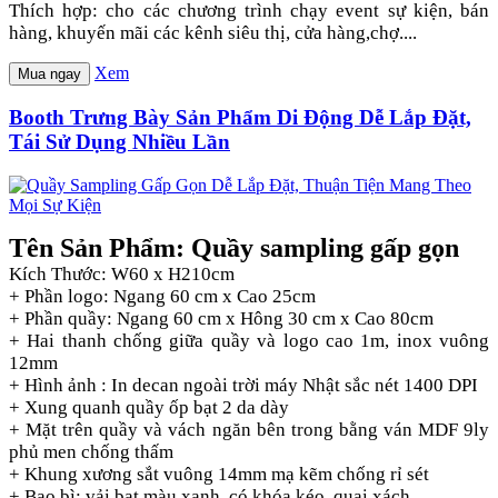
Thích hợp: cho các chương trình chạy event sự kiện, bán
hàng, khuyến mãi các kênh siêu thị, cửa hàng,chợ....
Xem
Mua ngay
Booth Trưng Bày Sản Phẩm Di Động Dễ Lắp Đặt,
Tái Sử Dụng Nhiều Lần
Tên Sản Phẩm: Quầy sampling gấp gọn
Kích Thước: W60 x H210cm
+ Phần logo: Ngang 60 cm x Cao 25cm
+ Phần quầy: Ngang 60 cm x Hông 30 cm x Cao 80cm
+ Hai thanh chống giữa quầy và logo cao 1m, inox vuông
12mm
+ Hình ảnh : In decan ngoài trời máy Nhật sắc nét 1400 DPI
+ Xung quanh quầy ốp bạt 2 da dày
+ Mặt trên quầy và vách ngăn bên trong bằng ván MDF 9ly
phủ men chống thấm
+ Khung xương sắt vuông 14mm mạ kẽm chống rỉ sét
+ Bao bì: vải bạt màu xanh, có khóa kéo, quai xách