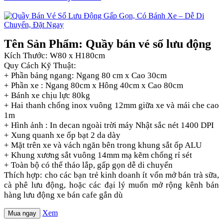
Tên Sản Phẩm: Quầy bán vé số lưu động
Kích Thước: W80 x H180cm
Quy Cách Kỹ Thuật:
+ Phần bảng ngang: Ngang 80 cm x Cao 30cm
+ Phần xe : Ngang 80cm x Hông 40cm x Cao 80cm
+ Bánh xe chịu lực 80kg
+ Hai thanh chống inox vuông 12mm giữa xe và mái che cao
1m
+ Hình ảnh : In decan ngoài trời máy Nhật sắc nét 1400 DPI
+ Xung quanh xe ốp bạt 2 da dày
+ Mặt trên xe và vách ngăn bên trong khung sắt ốp ALU
+ Khung xương sắt vuông 14mm mạ kẽm chống rỉ sét
+ Toàn bộ có thể tháo lắp, gấp gọn dễ di chuyển
Thích hợp: cho các bạn trẻ kinh doanh ít vốn mở bán trà sữa,
cà phê lưu động, hoặc các đại lý muốn mở rộng kênh bán
hàng lưu động xe bán cafe gắn dù
Xem
Mua ngay