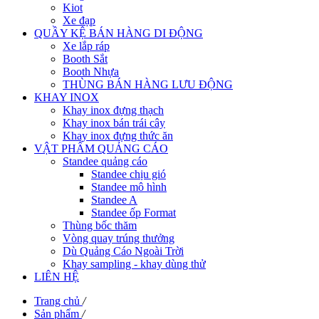
Kiot
Xe đạp
QUẦY KỆ BÁN HÀNG DI ĐỘNG
Xe lắp ráp
Booth Sắt
Booth Nhựa
THÙNG BÁN HÀNG LƯU ĐỘNG
KHAY INOX
Khay inox đựng thạch
Khay inox bán trái cây
Khay inox đựng thức ăn
VẬT PHẨM QUẢNG CÁO
Standee quảng cáo
Standee chịu gió
Standee mô hình
Standee A
Standee ốp Format
Thùng bốc thăm
Vòng quay trúng thưởng
Dù Quảng Cáo Ngoài Trời
Khay sampling - khay dùng thử
LIÊN HỆ
Trang chủ
/
Sản phẩm
/