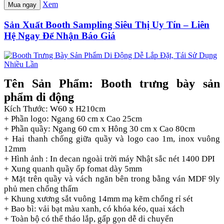
Xem
Mua ngay
Sản Xuất Booth Sampling Siêu Thị Uy Tín – Liên
Hệ Ngay Để Nhận Báo Giá
Tên Sản Phẩm: Booth trưng bày sản
phẩm di động
Kích Thước: W60 x H210cm
+ Phần logo: Ngang 60 cm x Cao 25cm
+ Phần quầy: Ngang 60 cm x Hông 30 cm x Cao 80cm
+ Hai thanh chống giữa quầy và logo cao 1m, inox vuông
12mm
+ Hình ảnh : In decan ngoài trời máy Nhật sắc nét 1400 DPI
+ Xung quanh quầy ốp fomat dày 5mm
+ Mặt trên quầy và vách ngăn bên trong bằng ván MDF 9ly
phủ men chống thấm
+ Khung xương sắt vuông 14mm mạ kẽm chống rỉ sét
+ Bao bì: vải bạt màu xanh, có khóa kéo, quai xách
+ Toàn bộ có thể tháo lắp, gấp gọn dễ di chuyển