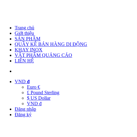
Trang chủ
Giới thiệu
SẢN PHẨM
QUẦY KỆ BÁN HÀNG DI ĐỘNG
KHAY INOX
VẬT PHẨM QUẢNG CÁO
LIÊN HỆ
VND
đ
Euro €
£ Pound Sterling
$ US Dollar
VND đ
Đăng nhập
Đăng ký