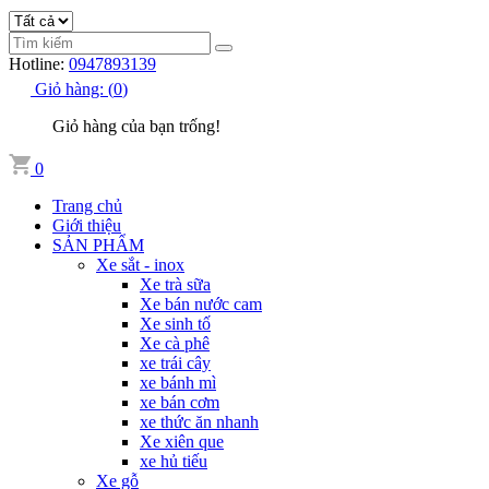
Hotline:
0947893139
Giỏ hàng:
(
0
)
Giỏ hàng của bạn trống!
0
Trang chủ
Giới thiệu
SẢN PHẨM
Xe sắt - inox
Xe trà sữa
Xe bán nước cam
Xe sinh tố
Xe cà phê
xe trái cây
xe bánh mì
xe bán cơm
xe thức ăn nhanh
Xe xiên que
xe hủ tiếu
Xe gỗ