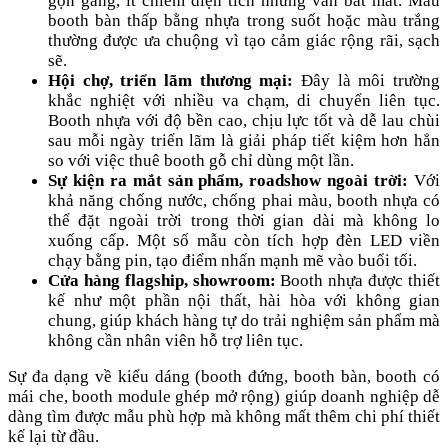
gọn gàng, ít chiếm diện tích nhưng vẫn bắt mắt. Mẫu
booth bàn thấp bằng nhựa trong suốt hoặc màu trắng
thường được ưa chuộng vì tạo cảm giác rộng rãi, sạch
sẽ.
Hội chợ, triển lãm thương mại:
Đây là môi trường
khắc nghiệt với nhiều va chạm, di chuyển liên tục.
Booth nhựa với độ bền cao, chịu lực tốt và dễ lau chùi
sau mỗi ngày triển lãm là giải pháp tiết kiệm hơn hẳn
so với việc thuê booth gỗ chỉ dùng một lần.
Sự kiện ra mắt sản phẩm, roadshow ngoài trời:
Với
khả năng chống nước, chống phai màu, booth nhựa có
thể đặt ngoài trời trong thời gian dài mà không lo
xuống cấp. Một số mẫu còn tích hợp đèn LED viền
chạy bằng pin, tạo điểm nhấn mạnh mẽ vào buổi tối.
Cửa hàng flagship, showroom:
Booth nhựa được thiết
kế như một phần nội thất, hài hòa với không gian
chung, giúp khách hàng tự do trải nghiệm sản phẩm mà
không cần nhân viên hỗ trợ liên tục.
Sự đa dạng về kiểu dáng (booth đứng, booth bàn, booth có
mái che, booth module ghép mở rộng) giúp doanh nghiệp dễ
dàng tìm được mẫu phù hợp mà không mất thêm chi phí thiết
kế lại từ đầu.