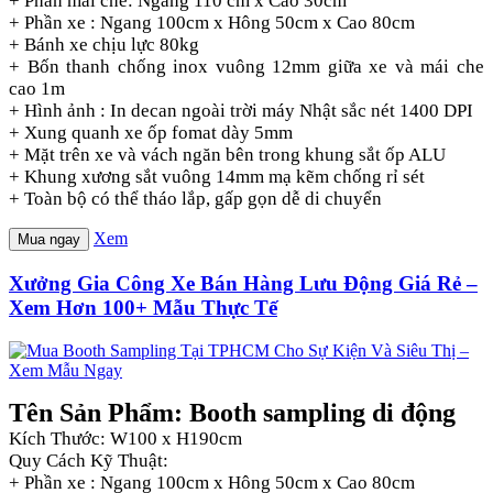
+ Phần mái che: Ngang 110 cm x Cao 30cm
+ Phần xe : Ngang 100cm x Hông 50cm x Cao 80cm
+ Bánh xe chịu lực 80kg
+ Bốn thanh chống inox vuông 12mm giữa xe và mái che
cao 1m
+ Hình ảnh : In decan ngoài trời máy Nhật sắc nét 1400 DPI
+ Xung quanh xe ốp fomat dày 5mm
+ Mặt trên xe và vách ngăn bên trong khung sắt ốp ALU
+ Khung xương sắt vuông 14mm mạ kẽm chống rỉ sét
+ Toàn bộ có thể tháo lắp, gấp gọn dễ di chuyển
Xem
Mua ngay
Xưởng Gia Công Xe Bán Hàng Lưu Động Giá Rẻ –
Xem Hơn 100+ Mẫu Thực Tế
Tên Sản Phẩm: Booth sampling di động
Kích Thước: W100 x H190cm
Quy Cách Kỹ Thuật:
+ Phần xe : Ngang 100cm x Hông 50cm x Cao 80cm