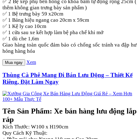
✅ 2 Bệ xếp phụ bên hông có khóa bấm tự động rộng 25cm (
thêm không gian trưng bày sản phẩm )
✅ 1 Bệ trưng bày 59 x20cm
✅ 1 Bảng hiệu ngang cao 20cm x 59cm
✅ 1 Kệ ly cao 10cm
✅ 1 cửa sau xe kết hợp làm bệ pha chế khi mở
✅ 1 dù che 1,6m
Giao hàng toàn quốc đảm bảo có chống sốc tránh va đập hư
hỏng hàng hóa
Xem
Mua ngay
Thùng Cà Phê Mang Đi Bán Lưu Động – Thiết Kế
Riêng, Đặt Làm Ngay
Tên Sản Phẩm: Xe bán hàng lưu động lắp
ráp
Kích Thước: W100 x H190cm
Quy Cách Kỹ Thuật: