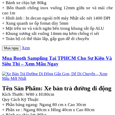
+ Bánh xe chịu lực 80kg
+ Bốn thanh chống inox vuông 12mm giữa xe và mái che
cao 1m
+ Hình ảnh : In decan ngoài trời máy Nhật sắc nét 1400 DPI
+ Xung quanh xe ốp fomat dày 5mm
+ Mặt trên xe và vách ngăn bên trong khung sắt ốp ALU
+ Khung xương sắt vuông 14mm mạ kẽm chống rỉ sét
+ Toàn bộ có thể tháo lắp, gấp gọn dễ di chuyển
Xem
Mua ngay
Mua Booth Sampling Tại TPHCM Cho Sự Kiện Và
Siêu Thị – Xem Mẫu Ngay
Tên Sản Phẩm: Xe bán trà đường di động
Kích Thước: W80 x H180cm
Quy Cách Kỹ Thuật:
+ Phần bảng ngang: Ngang 80 cm x Cao 30cm
+ Phần xe : Ngang 80cm x Hông 40cm x Cao 80cm
+ Bánh xe chịu lực 80kg