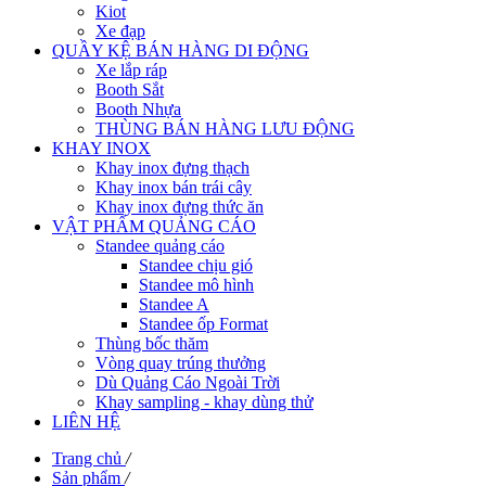
Kiot
Xe đạp
QUẦY KỆ BÁN HÀNG DI ĐỘNG
Xe lắp ráp
Booth Sắt
Booth Nhựa
THÙNG BÁN HÀNG LƯU ĐỘNG
KHAY INOX
Khay inox đựng thạch
Khay inox bán trái cây
Khay inox đựng thức ăn
VẬT PHẨM QUẢNG CÁO
Standee quảng cáo
Standee chịu gió
Standee mô hình
Standee A
Standee ốp Format
Thùng bốc thăm
Vòng quay trúng thưởng
Dù Quảng Cáo Ngoài Trời
Khay sampling - khay dùng thử
LIÊN HỆ
Trang chủ
/
Sản phẩm
/