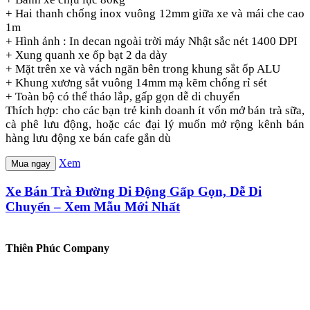
+ Hai thanh chống inox vuông 12mm giữa xe và mái che cao
1m
+ Hình ảnh : In decan ngoài trời máy Nhật sắc nét 1400 DPI
+ Xung quanh xe ốp bạt 2 da dày
+ Mặt trên xe và vách ngăn bên trong khung sắt ốp ALU
+ Khung xương sắt vuông 14mm mạ kẽm chống rỉ sét
+ Toàn bộ có thể tháo lắp, gấp gọn dễ di chuyển
Thích hợp: cho các bạn trẻ kinh doanh ít vốn mở bán trà sữa,
cà phê lưu động, hoặc các đại lý muốn mở rộng kênh bán
hàng lưu động xe bán cafe gắn dù
Xem
Mua ngay
Xe Bán Trà Đường Di Động Gấp Gọn, Dễ Di
Chuyển – Xem Mẫu Mới Nhất
Thiên Phúc Company