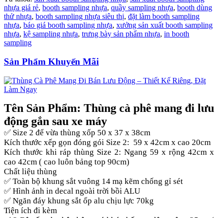
nhựa giá rẻ
,
booth sampling nhựa
,
quầy sampling nhựa
,
booth dùng
thử nhựa
,
booth sampling nhựa siêu thị
,
đặt làm booth sampling
nhựa
,
báo giá booth sampling nhựa
,
xưởng sản xuất booth sampling
nhựa
,
kệ sampling nhựa
,
trưng bày sản phẩm nhựa
,
in booth
sampling
Sản Phẩm Khuyến Mãi
Tên Sản Phẩm: Thùng cà phê mang đi lưu
động gắn sau xe máy
✅ Size 2 để vừa thùng xốp 50 x 37 x 38cm
Kích thước xếp gọn đóng gói Size 2: 59 x 42cm x cao 20cm
Kích thước khi ráp thùng Size 2: Ngang 59 x rộng 42cm x
cao 42cm ( cao luôn bảng top 90cm)
Chất liệu thùng
✅ Toàn bộ khung sắt vuông 14 mạ kẽm chống gỉ sét
✅ Hình ảnh in decal ngoài trời bồi ALU
✅ Ngăn đáy khung sắt ốp alu chịu lực 70kg
Tiện ích đi kèm