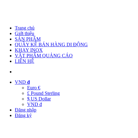
Trang chủ
Giới thiệu
SẢN PHẨM
QUẦY KỆ BÁN HÀNG DI ĐỘNG
KHAY INOX
VẬT PHẨM QUẢNG CÁO
LIÊN HỆ
VND
đ
Euro €
£ Pound Sterling
$ US Dollar
VND đ
Đăng nhập
Đăng ký