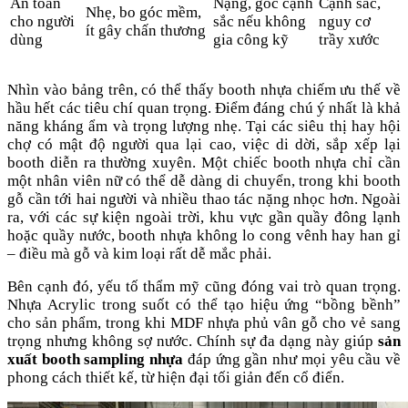
An toàn
Nặng, góc cạnh
Cạnh sắc,
Nhẹ, bo góc mềm,
cho người
sắc nếu không
nguy cơ
ít gây chấn thương
dùng
gia công kỹ
trầy xước
Nhìn vào bảng trên, có thể thấy booth nhựa chiếm ưu thế về
hầu hết các tiêu chí quan trọng. Điểm đáng chú ý nhất là khả
năng kháng ẩm và trọng lượng nhẹ. Tại các siêu thị hay hội
chợ có mật độ người qua lại cao, việc di dời, sắp xếp lại
booth diễn ra thường xuyên. Một chiếc booth nhựa chỉ cần
một nhân viên nữ có thể dễ dàng di chuyển, trong khi booth
gỗ cần tới hai người và nhiều thao tác nặng nhọc hơn. Ngoài
ra, với các sự kiện ngoài trời, khu vực gần quầy đông lạnh
hoặc quầy nước, booth nhựa không lo cong vênh hay han gỉ
– điều mà gỗ và kim loại rất dễ mắc phải.
Bên cạnh đó, yếu tố thẩm mỹ cũng đóng vai trò quan trọng.
Nhựa Acrylic trong suốt có thể tạo hiệu ứng “bồng bềnh”
cho sản phẩm, trong khi MDF nhựa phủ vân gỗ cho vẻ sang
trọng nhưng không sợ nước. Chính sự đa dạng này giúp
sản
xuất booth sampling nhựa
đáp ứng gần như mọi yêu cầu về
phong cách thiết kế, từ hiện đại tối giản đến cổ điển.