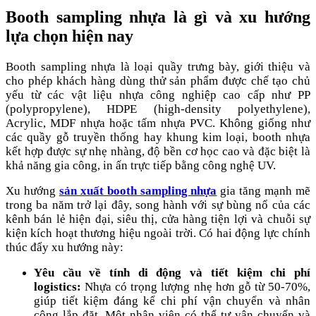
Booth sampling nhựa là gì và xu hướng
lựa chọn hiện nay
Booth sampling nhựa là loại quầy trưng bày, giới thiệu và
cho phép khách hàng dùng thử sản phẩm được chế tạo chủ
yếu từ các vật liệu nhựa công nghiệp cao cấp như PP
(polypropylene), HDPE (high-density polyethylene),
Acrylic, MDF nhựa hoặc tấm nhựa PVC. Không giống như
các quầy gỗ truyền thống hay khung kim loại, booth nhựa
kết hợp được sự nhẹ nhàng, độ bền cơ học cao và đặc biệt là
khả năng gia công, in ấn trực tiếp bằng công nghệ UV.
Xu hướng
sản xuất booth sampling nhựa
gia tăng mạnh mẽ
trong ba năm trở lại đây, song hành với sự bùng nổ của các
kênh bán lẻ hiện đại, siêu thị, cửa hàng tiện lợi và chuỗi sự
kiện kích hoạt thương hiệu ngoài trời. Có hai động lực chính
thúc đẩy xu hướng này:
Yêu cầu về tính di động và tiết kiệm chi phí
logistics:
Nhựa có trọng lượng nhẹ hơn gỗ từ 50-70%,
giúp tiết kiệm đáng kể chi phí vận chuyển và nhân
công lắp đặt. Một nhân viên có thể tự vận chuyển và