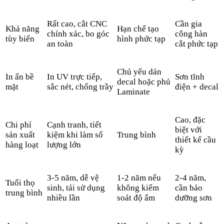
Rất cao, cắt CNC
Cần gia
Khả năng
Hạn chế tạo
chính xác, bo góc
công hàn
tùy biến
hình phức tạp
an toàn
cắt phức tạp
Chủ yếu dán
In ấn bề
In UV trực tiếp,
Sơn tĩnh
decal hoặc phủ
mặt
sắc nét, chống trầy
điện + decal
Laminate
Cao, đặc
Chi phí
Cạnh tranh, tiết
biệt với
sản xuất
kiệm khi làm số
Trung bình
thiết kế cầu
hàng loạt
lượng lớn
kỳ
3-5 năm, dễ vệ
1-2 năm nếu
2-4 năm,
Tuổi thọ
sinh, tái sử dụng
không kiểm
cần bảo
trung bình
nhiều lần
soát độ ẩm
dưỡng sơn