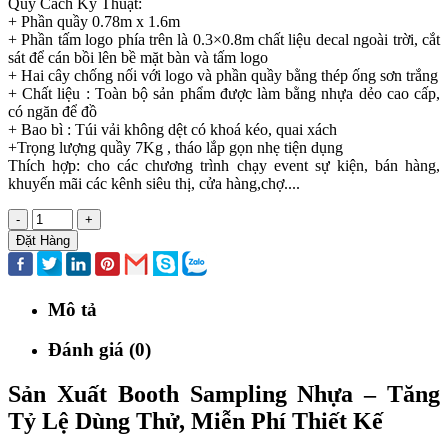
Quy Cách Kỹ Thuật:
+ Phần quầy 0.78m x 1.6m
+ Phần tấm logo phía trên là 0.3×0.8m chất liệu decal ngoài trời, cắt
sát để cán bồi lên bề mặt bàn và tấm logo
+ Hai cây chống nối với logo và phần quầy bằng thép ống sơn trắng
+ Chất liệu : Toàn bộ sản phẩm được làm bằng nhựa dẻo cao cấp,
có ngăn để đồ
+ Bao bì : Túi vải không dệt có khoá kéo, quai xách
+Trọng lượng quầy 7Kg , tháo lắp gọn nhẹ tiện dụng
Thích hợp: cho các chương trình chạy event sự kiện, bán hàng,
khuyến mãi các kênh siêu thị, cửa hàng,chợ....
-
+
Đặt Hàng
Mô tả
Đánh giá (0)
Sản Xuất Booth Sampling Nhựa – Tăng
Tỷ Lệ Dùng Thử, Miễn Phí Thiết Kế