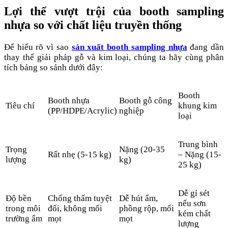
Lợi thế vượt trội của booth sampling
nhựa so với chất liệu truyền thống
Để hiểu rõ vì sao
sản xuất booth sampling nhựa
đang dần
thay thế giải pháp gỗ và kim loại, chúng ta hãy cùng phân
tích bảng so sánh dưới đây:
Booth
Booth nhựa
Booth gỗ công
Tiêu chí
khung kim
(PP/HDPE/Acrylic)
nghiệp
loại
Trung bình
Trọng
Nặng (20-35
Rất nhẹ (5-15 kg)
– Nặng (15-
lượng
kg)
25 kg)
Dễ gỉ sét
Độ bền
Chống thấm tuyệt
Dễ hút ẩm,
nếu sơn
trong môi
đối, không mối
phồng rộp, mối
kém chất
trường ẩm
mọt
mọt
lượng