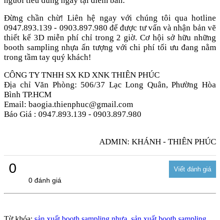
người tiêu dùng ngay tại điểm bán.
Đừng chần chừ! Liên hệ ngay với chúng tôi qua hotline
0947.893.139 - 0903.897.980 để được tư vấn và nhận bản vẽ
thiết kế 3D miễn phí chỉ trong 2 giờ. Cơ hội sở hữu những
booth sampling nhựa ấn tượng với chi phí tối ưu đang nằm
trong tầm tay quý khách!
CÔNG TY TNHH SX KD XNK THIÊN PHÚC
Địa chỉ Văn Phòng: 506/37 Lạc Long Quân, Phường Hòa
Bình TP.HCM
Email: baogia.thienphuc@gmail.com
Báo Giá : 0947.893.139 - 0903.897.980
ADMIN: KHÁNH - THIÊN PHÚC
0
0 đánh giá
Từ khóa:
sản xuất booth sampling nhựa
,
sản xuất booth sampling