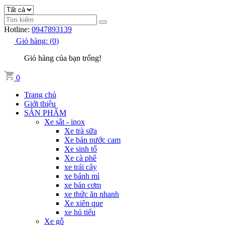
Hotline:
0947893139
Giỏ hàng:
(
0
)
Giỏ hàng của bạn trống!
0
Trang chủ
Giới thiệu
SẢN PHẨM
Xe sắt - inox
Xe trà sữa
Xe bán nước cam
Xe sinh tố
Xe cà phê
xe trái cây
xe bánh mì
xe bán cơm
xe thức ăn nhanh
Xe xiên que
xe hủ tiếu
Xe gỗ