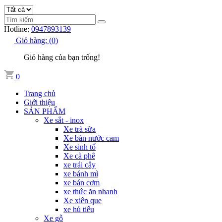
Hotline:
0947893139
Giỏ hàng:
(
0
)
Giỏ hàng của bạn trống!
0
Trang chủ
Giới thiệu
SẢN PHẨM
Xe sắt - inox
Xe trà sữa
Xe bán nước cam
Xe sinh tố
Xe cà phê
xe trái cây
xe bánh mì
xe bán cơm
xe thức ăn nhanh
Xe xiên que
xe hủ tiếu
Xe gỗ