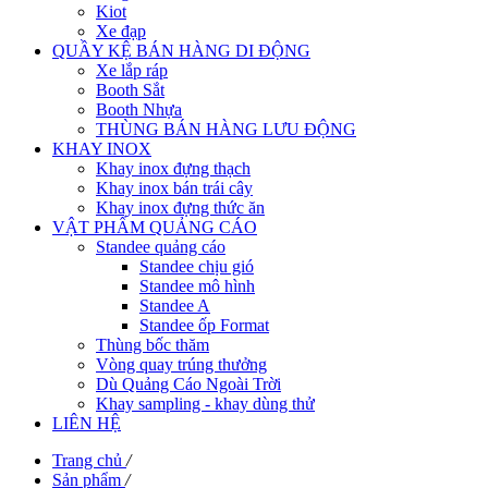
Kiot
Xe đạp
QUẦY KỆ BÁN HÀNG DI ĐỘNG
Xe lắp ráp
Booth Sắt
Booth Nhựa
THÙNG BÁN HÀNG LƯU ĐỘNG
KHAY INOX
Khay inox đựng thạch
Khay inox bán trái cây
Khay inox đựng thức ăn
VẬT PHẨM QUẢNG CÁO
Standee quảng cáo
Standee chịu gió
Standee mô hình
Standee A
Standee ốp Format
Thùng bốc thăm
Vòng quay trúng thưởng
Dù Quảng Cáo Ngoài Trời
Khay sampling - khay dùng thử
LIÊN HỆ
Trang chủ
/
Sản phẩm
/