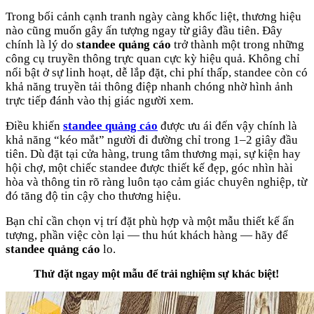
Trong bối cảnh cạnh tranh ngày càng khốc liệt, thương hiệu
nào cũng muốn gây ấn tượng ngay từ giây đầu tiên. Đây
chính là lý do
standee quảng cáo
trở thành một trong những
công cụ truyền thông trực quan cực kỳ hiệu quả. Không chỉ
nổi bật ở sự linh hoạt, dễ lắp đặt, chi phí thấp, standee còn có
khả năng truyền tải thông điệp nhanh chóng nhờ hình ảnh
trực tiếp đánh vào thị giác người xem.
Điều khiến
standee quảng cáo
được ưu ái đến vậy chính là
khả năng “kéo mắt” người đi đường chỉ trong 1–2 giây đầu
tiên. Dù đặt tại cửa hàng, trung tâm thương mại, sự kiện hay
hội chợ, một chiếc standee được thiết kế đẹp, góc nhìn hài
hòa và thông tin rõ ràng luôn tạo cảm giác chuyên nghiệp, từ
đó tăng độ tin cậy cho thương hiệu.
Bạn chỉ cần chọn vị trí đặt phù hợp và một mẫu thiết kế ấn
tượng, phần việc còn lại — thu hút khách hàng — hãy để
standee quảng cáo
lo.
Thử đặt ngay một mẫu để trải nghiệm sự khác biệt!