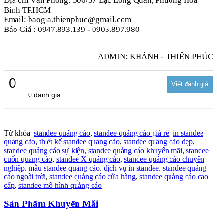
Địa chỉ Văn Phòng: 506/37 Lạc Long Quân, Phường Hòa
Bình TP.HCM
Email: baogia.thienphuc@gmail.com
Báo Giá : 0947.893.139 - 0903.897.980
ADMIN: KHÁNH - THIÊN PHÚC
0
0 đánh giá
Từ khóa:
standee quảng cáo
,
standee quảng cáo giá rẻ
,
in standee
quảng cáo
,
thiết kế standee quảng cáo
,
standee quảng cáo đẹp
,
standee quảng cáo sự kiện
,
standee quảng cáo khuyến mãi
,
standee
cuốn quảng cáo
,
standee X quảng cáo
,
standee quảng cáo chuyên
nghiệp
,
mẫu standee quảng cáo
,
dịch vụ in standee
,
standee quảng
cáo ngoài trời
,
standee quảng cáo cửa hàng
,
standee quảng cáo cao
cấp
,
standee mô hình quảng cáo
Sản Phẩm Khuyến Mãi