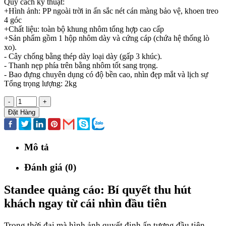
Quy cách kỹ thuật:
+Hình ảnh: PP ngoài trời in ấn sắc nét cán màng bảo vệ, khoen treo
4 góc
+Chất liệu: toàn bộ khung nhôm tổng hợp cao cấp
+Sản phẩm gồm 1 hộp nhôm dày và cứng cáp (chứa hệ thống lò
xo).
- Cây chống bằng thép dày loại dày (gấp 3 khúc).
- Thanh nẹp phía trên bằng nhôm tốt sang trọng.
- Bao đựng chuyên dụng có độ bền cao, nhìn đẹp mắt và lịch sự
Tổng trọng lượng: 2kg
-
+
Đặt Hàng
Mô tả
Đánh giá (0)
Standee quảng cáo: Bí quyết thu hút
khách ngay từ cái nhìn đầu tiên
Trong thời đại mà hình ảnh quyết định ấn tượng đầu tiên,