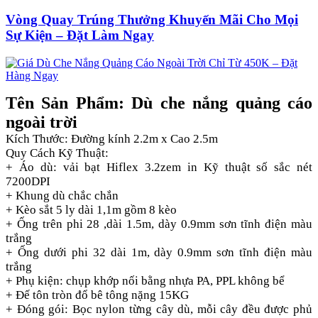
Vòng Quay Trúng Thưởng Khuyến Mãi Cho Mọi
Sự Kiện – Đặt Làm Ngay
Tên Sản Phẩm: Dù che nắng quảng cáo
ngoài trời
Kích Thước: Đường kính 2.2m x Cao 2.5m
Quy Cách Kỹ Thuật:
+ Áo dù: vải bạt Hiflex 3.2zem in Kỹ thuật số sắc nét
7200DPI
+ Khung dù chắc chắn
+ Kèo sắt 5 ly dài 1,1m gồm 8 kèo
+ Ống trên phi 28 ,dài 1.5m, dày 0.9mm sơn tĩnh điện màu
trắng
+ Ống dưới phi 32 dài 1m, dày 0.9mm sơn tĩnh điện màu
trắng
+ Phụ kiện: chụp khớp nối bằng nhựa PA, PPL không bể
+ Đế tôn tròn đổ bê tông nặng 15KG
+ Đóng gói: Bọc nylon từng cây dù, mỗi cây đều được phủ