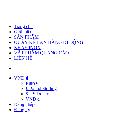
Trang chủ
Giới thiệu
SẢN PHẨM
QUẦY KỆ BÁN HÀNG DI ĐỘNG
KHAY INOX
VẬT PHẨM QUẢNG CÁO
LIÊN HỆ
VND
đ
Euro €
£ Pound Sterling
$ US Dollar
VND đ
Đăng nhập
Đăng ký