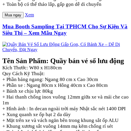
+ Toàn bộ có thể tháo lắp, gấp gọn dễ di chuyển
Xem
Mua ngay
Mua Booth Sampling Tại TPHCM Cho Sự Kiện Và
Siêu Thị – Xem Mẫu Ngay
Tên Sản Phẩm: Quầy bán vé số lưu động
Kích Thước: W80 x H180cm
Quy Cách Kỹ Thuật:
+ Phần bảng ngang: Ngang 80 cm x Cao 30cm
+ Phần xe : Ngang 80cm x Hông 40cm x Cao 80cm
+ Bánh xe chịu lực 80kg
+ Hai thanh chống inox vuông 12mm giữa xe và mái che cao
1m
+ Hình ảnh : In decan ngoài trời máy Nhật sắc nét 1400 DPI
+ Xung quanh xe ốp bạt 2 da dày
+ Mặt trên xe và vách ngăn bên trong khung sắt ốp ALU
+ Khung xương sắt vuông 14mm mạ kẽm chống rỉ sét