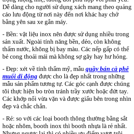
Dễ dàng cho người sử dụng xách mang theo quảng
cáo lưu động từ nơi này đến nơi khác hay chở
bằng yên sau xe gắn máy.
- Bền: vật liệu inox nên được sử dụng nhiều trong
sản xuất. Ngoài tính năng bền, dẻo, còn không
thấm nước, không bị bay màu. Các nếp gấp có thể
bẻ cong thoải mái mà không sợ gãy hay hư hỏng.
- Đẹp: xét về tính thẩm mỹ, mẫu
quầy bán cà phê
muối di động
được cho là đẹp nhất trong những
mẫu sản phẩm tương tự. Các góc cạnh được chúng
tôi thực hiện bo tròn tránh trầy xước hoặc đứt tay.
Các khớp nối vừa vặn và được giấu bên trong nhìn
đẹp và chắc chắn.
- Rẻ: so với các loại booth thông thường bằng sắt
hoặc nhôm, booth inox thì booth nhựa là rẻ nhất.
Nhưng ngược lại thì có nhiều ưu điểm vượt trội