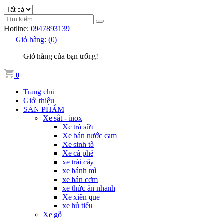
Hotline:
0947893139
Giỏ hàng:
(
0
)
Giỏ hàng của bạn trống!
0
Trang chủ
Giới thiệu
SẢN PHẨM
Xe sắt - inox
Xe trà sữa
Xe bán nước cam
Xe sinh tố
Xe cà phê
xe trái cây
xe bánh mì
xe bán cơm
xe thức ăn nhanh
Xe xiên que
xe hủ tiếu
Xe gỗ