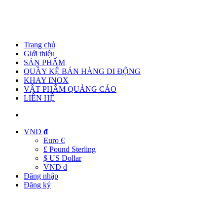
Trang chủ
Giới thiệu
SẢN PHẨM
QUẦY KỆ BÁN HÀNG DI ĐỘNG
KHAY INOX
VẬT PHẨM QUẢNG CÁO
LIÊN HỆ
VND
đ
Euro €
£ Pound Sterling
$ US Dollar
VND đ
Đăng nhập
Đăng ký