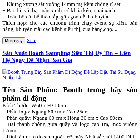
+ Khung xương sắt vuông 14mm mạ kẽm chống rỉ sét
+ Bao bì: vải bạt màu xanh, có khóa kéo, quai xách
+ Toàn bộ có thể tháo lắp, gấp gọn dễ di chuyển
Thích hợp: cho các chương trình chạy event sự kiện, bán
hàng, khuyến mãi các kênh siêu thị, cửa hàng,chợ....
Xem
Mua ngay
Sản Xuất Booth Sampling Siêu Thị Uy Tín – Liên
Hệ Ngay Để Nhận Báo Giá
Tên Sản Phẩm: Booth trưng bày sản
phẩm di động
Kích Thước: W60 x H210cm
+ Phần logo: Ngang 60 cm x Cao 25cm
+ Phần quầy: Ngang 60 cm x Hông 30 cm x Cao 80cm
+ Hai thanh chống giữa quầy và logo cao 1m, inox vuông
12mm
+ Hình ảnh : In decan ngoài trời máy Nhật sắc nét 1400 DPI