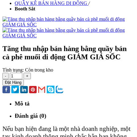
QUẦY KỆ BÁN HÀNG DI ĐỘNG
/
Booth Sắt
Tăng thu nhập bán hàng bằng quầy bán
cà phê muối di động GIẢM GIÁ SỐC
Tình trạng:
Còn trong kho
-
+
Đặt Hàng
Mô tả
Đánh giá (0)
Nếu bạn hiện đang là một nhà doanh nghiệp, một
tay kinh doanh thông minh chắc hẳn bạn không