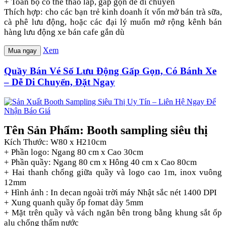
+ Toàn bộ có thể tháo lắp, gấp gọn dễ di chuyển
Thích hợp: cho các bạn trẻ kinh doanh ít vốn mở bán trà sữa,
cà phê lưu động, hoặc các đại lý muốn mở rộng kênh bán
hàng lưu động xe bán cafe gắn dù
Xem
Mua ngay
Quầy Bán Vé Số Lưu Động Gấp Gọn, Có Bánh Xe
– Dễ Di Chuyển, Đặt Ngay
Tên Sản Phẩm: Booth sampling siêu thị
Kích Thước: W80 x H210cm
+ Phần logo: Ngang 80 cm x Cao 30cm
+ Phần quầy: Ngang 80 cm x Hông 40 cm x Cao 80cm
+ Hai thanh chống giữa quầy và logo cao 1m, inox vuông
12mm
+ Hình ảnh : In decan ngoài trời máy Nhật sắc nét 1400 DPI
+ Xung quanh quầy ốp fomat dày 5mm
+ Mặt trên quầy và vách ngăn bên trong bằng khung sắt ốp
alu chống thấm nước