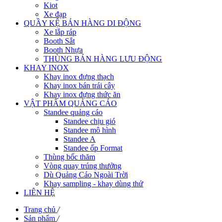
Kiot
Xe đạp
QUẦY KỆ BÁN HÀNG DI ĐỘNG
Xe lắp ráp
Booth Sắt
Booth Nhựa
THÙNG BÁN HÀNG LƯU ĐỘNG
KHAY INOX
Khay inox đựng thạch
Khay inox bán trái cây
Khay inox đựng thức ăn
VẬT PHẨM QUẢNG CÁO
Standee quảng cáo
Standee chịu gió
Standee mô hình
Standee A
Standee ốp Format
Thùng bốc thăm
Vòng quay trúng thưởng
Dù Quảng Cáo Ngoài Trời
Khay sampling - khay dùng thử
LIÊN HỆ
Trang chủ
/
Sản phẩm
/