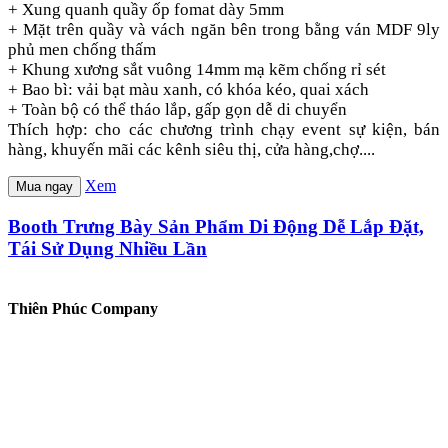
+ Xung quanh quầy ốp fomat dày 5mm
+ Mặt trên quầy và vách ngăn bên trong bằng ván MDF 9ly
phủ men chống thấm
+ Khung xương sắt vuông 14mm mạ kẽm chống rỉ sét
+ Bao bì: vải bạt màu xanh, có khóa kéo, quai xách
+ Toàn bộ có thể tháo lắp, gấp gọn dễ di chuyển
Thích hợp: cho các chương trình chạy event sự kiện, bán
hàng, khuyến mãi các kênh siêu thị, cửa hàng,chợ....
Xem
Mua ngay
Booth Trưng Bày Sản Phẩm Di Động Dễ Lắp Đặt,
Tái Sử Dụng Nhiều Lần
Thiên Phúc Company