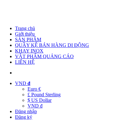
Trang chủ
Giới thiệu
SẢN PHẨM
QUẦY KỆ BÁN HÀNG DI ĐỘNG
KHAY INOX
VẬT PHẨM QUẢNG CÁO
LIÊN HỆ
VND
đ
Euro €
£ Pound Sterling
$ US Dollar
VND đ
Đăng nhập
Đăng ký