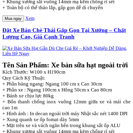
+ Khung xương sắt vuông 14mm mạ kẽm chống rỉ sét
+ Toàn bộ có thể tháo lắp, gấp gọn dễ di chuyển
Xem
Mua ngay
Đặt Xe Bán Chè Thái Gấp Gọn Tại Xưởng – Chất
Lượng Cao, Giá Cạnh Tranh
Tên Sản Phẩm: Xe bán sữa hạt ngoài trời
Kích Thước: W100 x H190cm
Quy Cách Kỹ Thuật:
+ Phần bảng ngang: Ngang 100 cm x Cao 30cm
+ Phần xe : Ngang 100cm x Hông 50cm x Cao 80cm
+ Bánh xe chịu lực 80kg
+ Bốn thanh chống inox vuông 12mm giữa xe và mái che
cao 1m
+ Hình ảnh : In decan ngoài trời máy Nhật sắc nét 1400 DPI
+ Xung quanh xe ốp fomat dày 5mm
+ Mặt trên xe và vách ngăn bên trong khung sắt ốp ALU
+ Khung xương sắt vuông 14mm mạ kẽm chống rỉ sét