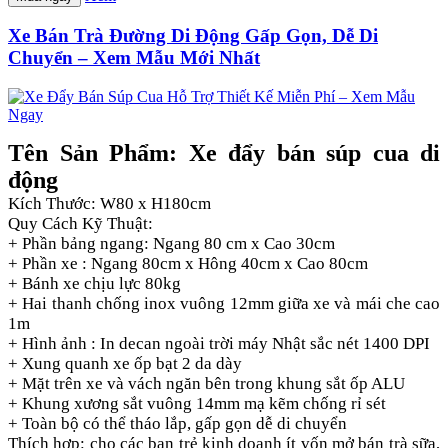
Xe Bán Trà Đường Di Động Gấp Gọn, Dễ Di
Chuyển – Xem Mẫu Mới Nhất
Tên Sản Phẩm: Xe đẩy bán súp cua di
động
Kích Thước: W80 x H180cm
Quy Cách Kỹ Thuật:
+ Phần bảng ngang: Ngang 80 cm x Cao 30cm
+ Phần xe : Ngang 80cm x Hông 40cm x Cao 80cm
+ Bánh xe chịu lực 80kg
+ Hai thanh chống inox vuông 12mm giữa xe và mái che cao
1m
+ Hình ảnh : In decan ngoài trời máy Nhật sắc nét 1400 DPI
+ Xung quanh xe ốp bạt 2 da dày
+ Mặt trên xe và vách ngăn bên trong khung sắt ốp ALU
+ Khung xương sắt vuông 14mm mạ kẽm chống rỉ sét
+ Toàn bộ có thể tháo lắp, gấp gọn dễ di chuyển
Thích hợp: cho các bạn trẻ kinh doanh ít vốn mở bán trà sữa,