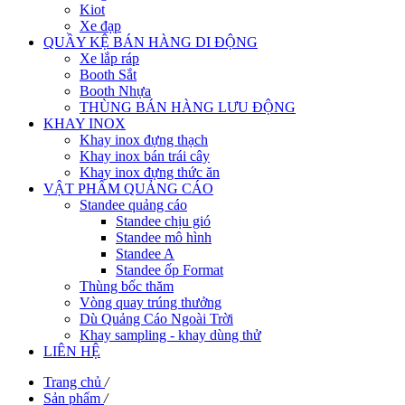
Kiot
Xe đạp
QUẦY KỆ BÁN HÀNG DI ĐỘNG
Xe lắp ráp
Booth Sắt
Booth Nhựa
THÙNG BÁN HÀNG LƯU ĐỘNG
KHAY INOX
Khay inox đựng thạch
Khay inox bán trái cây
Khay inox đựng thức ăn
VẬT PHẨM QUẢNG CÁO
Standee quảng cáo
Standee chịu gió
Standee mô hình
Standee A
Standee ốp Format
Thùng bốc thăm
Vòng quay trúng thưởng
Dù Quảng Cáo Ngoài Trời
Khay sampling - khay dùng thử
LIÊN HỆ
Trang chủ
/
Sản phẩm
/