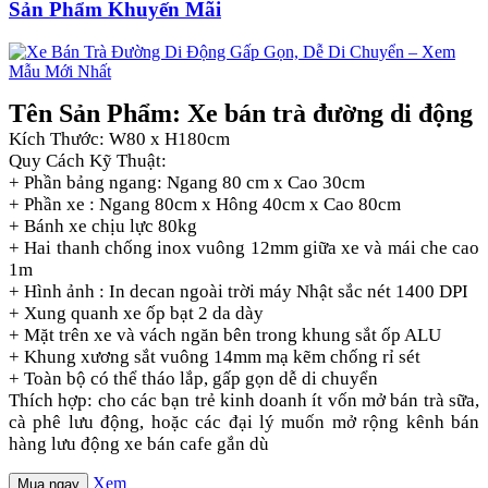
Sản Phẩm Khuyến Mãi
Tên Sản Phẩm: Xe bán trà đường di động
Kích Thước: W80 x H180cm
Quy Cách Kỹ Thuật:
+ Phần bảng ngang: Ngang 80 cm x Cao 30cm
+ Phần xe : Ngang 80cm x Hông 40cm x Cao 80cm
+ Bánh xe chịu lực 80kg
+ Hai thanh chống inox vuông 12mm giữa xe và mái che cao
1m
+ Hình ảnh : In decan ngoài trời máy Nhật sắc nét 1400 DPI
+ Xung quanh xe ốp bạt 2 da dày
+ Mặt trên xe và vách ngăn bên trong khung sắt ốp ALU
+ Khung xương sắt vuông 14mm mạ kẽm chống rỉ sét
+ Toàn bộ có thể tháo lắp, gấp gọn dễ di chuyển
Thích hợp: cho các bạn trẻ kinh doanh ít vốn mở bán trà sữa,
cà phê lưu động, hoặc các đại lý muốn mở rộng kênh bán
hàng lưu động xe bán cafe gắn dù
Xem
Mua ngay