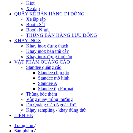
Kiot
Xe đạp
QUẦY KỆ BÁN HÀNG DI ĐỘNG
Xe lắp ráp
Booth Sắt
Booth Nhựa
THÙNG BÁN HÀNG LƯU ĐỘNG
KHAY INOX
Khay inox đựng thạch
Khay inox bán trái cây
Khay inox đựng thức ăn
VẬT PHẨM QUẢNG CÁO
Standee quảng cáo
Standee chịu gió
Standee mô hình
Standee A
Standee ốp Format
Thùng bốc thăm
Vòng quay trúng thưởng
Dù Quảng Cáo Ngoài Trời
Khay sampling - khay dùng thử
LIÊN HỆ
Trang chủ
/
Sản phẩm
/