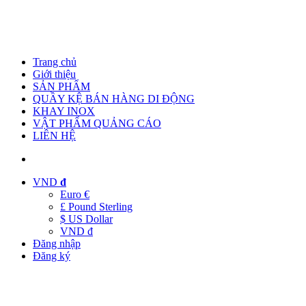
Trang chủ
Giới thiệu
SẢN PHẨM
QUẦY KỆ BÁN HÀNG DI ĐỘNG
KHAY INOX
VẬT PHẨM QUẢNG CÁO
LIÊN HỆ
VND
đ
Euro €
£ Pound Sterling
$ US Dollar
VND đ
Đăng nhập
Đăng ký