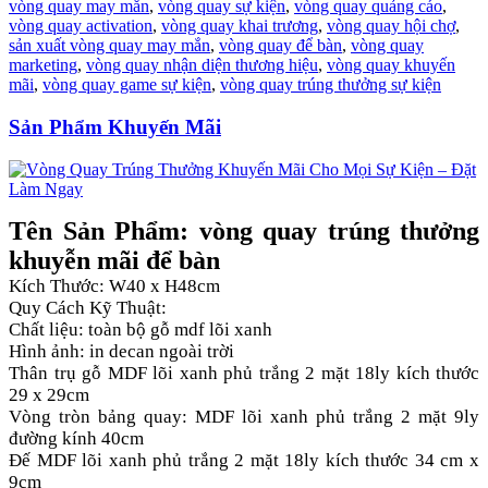
vòng quay may mắn
,
vòng quay sự kiện
,
vòng quay quảng cáo
,
vòng quay activation
,
vòng quay khai trương
,
vòng quay hội chợ
,
sản xuất vòng quay may mắn
,
vòng quay để bàn
,
vòng quay
marketing
,
vòng quay nhận diện thương hiệu
,
vòng quay khuyến
mãi
,
vòng quay game sự kiện
,
vòng quay trúng thưởng sự kiện
Sản Phẩm Khuyến Mãi
Tên Sản Phẩm: vòng quay trúng thưởng
khuyễn mãi để bàn
Kích Thước: W40 x H48cm
Quy Cách Kỹ Thuật:
Chất liệu: toàn bộ gỗ mdf lõi xanh
Hình ảnh: in decan ngoài trời
Thân trụ gỗ MDF lõi xanh phủ trắng 2 mặt 18ly kích thước
29 x 29cm
Vòng tròn bảng quay: MDF lõi xanh phủ trắng 2 mặt 9ly
đường kính 40cm
Đế MDF lõi xanh phủ trắng 2 mặt 18ly kích thước 34 cm x
9cm