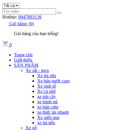
Hotline:
0947893139
Giỏ hàng:
(
0
)
Giỏ hàng của bạn trống!
0
Trang chủ
Giới thiệu
SẢN PHẨM
Xe sắt - inox
Xe trà sữa
Xe bán nước cam
Xe sinh tố
Xe cà phê
xe trái cây
xe bánh mì
xe bán cơm
xe thức ăn nhanh
Xe xiên que
xe hủ tiếu
Xe gỗ