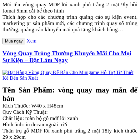
Mũi tên vòng quay MDF lõi xanh phủ trắng 2 mặt 9ly bồi
fomat 5mm cắt bế theo hình
Thích hợp cho các chương trình quảng cáo sự kiện event,
marketing pr sản phẩm mới, các chương trình quay số trúng
thưởng, quảng cáo khuyến mãi quà tặng khách hàng…
Xem
Mua ngay
Vòng Quay Trúng Thưởng Khuyến Mãi Cho Mọi
Sự Kiện – Đặt Làm Ngay
Tên Sản Phẩm: vòng quay may mắn để
bàn
Kích Thước: W40 x H48cm
Quy Cách Kỹ Thuật:
Chất liệu: toàn bộ gỗ mdf lõi xanh
Hình ảnh: in decan ngoài trời
Thân trụ gỗ MDF lõi xanh phủ trắng 2 mặt 18ly kích thước
29 x 29cm