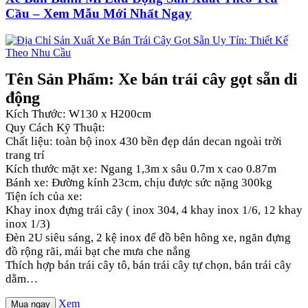
Cầu – Xem Mẫu Mới Nhất Ngay
Tên Sản Phẩm: Xe bán trái cây gọt sẵn di
động
Kích Thước: W130 x H200cm
Quy Cách Kỹ Thuật:
Chất liệu: toàn bộ inox 430 bền đẹp dán decan ngoài trời
trang trí
Kích thước mặt xe: Ngang 1,3m x sâu 0.7m x cao 0.87m
Bánh xe: Đường kính 23cm, chịu được sức nặng 300kg
Tiện ích của xe:
Khay inox đựng trái cây ( inox 304, 4 khay inox 1/6, 12 khay
inox 1/3)
Đèn 2U siêu sáng, 2 kệ inox để đồ bên hông xe, ngăn đựng
đồ rộng rãi, mái bạt che mưa che nắng
Thích hợp bán trái cây tô, bán trái cây tự chọn, bán trái cây
dằm…
Xem
Mua ngay