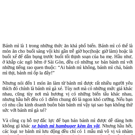
Bánh mì là 1 trong những thức ăn khá phổ biến. Bánh mì có thể là
món ăn cho buổi sáng vội khi gần trễ giờ học(hoặc giờ làm) hoặc là
buổi xế để dằn bụng trước buổi tối thịnh soạn của ba mẹ. Hầu như,
ở khắp các ngõ hẽm ở Sài Gòn, đều có những xe bán bánh mì với
những tiếng rao quen thuộc: “Ai bánh mì không, bánh mì chả, bánh
mì thịt, bánh mì ốp la đây!”
Nhưng nói đến 1 món ăn làm từ bánh mì được rất nhiều người yêu
thích đó chính là bánh mì gà xé. Tùy nơi mà có những mức giá khác
nhau, cũng tùy nơi mà hương vị có những biến tấu khác nhau,
nhưng hầu hết đều có 1 điểm chung đó là ngon khó cưỡng. Nếu bạn
có nhu cầu kinh doanh buôn bán bánh mì vậy tại sao bạn không thử
sức với bánh mì gà xé?
Và công cụ hỗ trợ đắc lực để bạn bán bánh mì được dễ dàng hơn
không gì khác
xe bánh mì hambuger kèm ăn vặt
. Nhưng hầu hết,
các loại xe bánh mì lưu động đều chỉ có 1 mẫu mã vô vị và nhàm