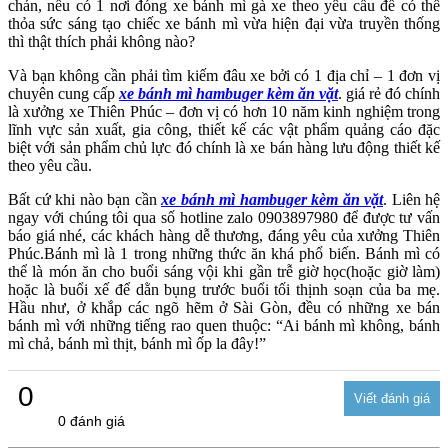
chán, nếu có 1 nơi đóng xe bánh mì gà xe theo yêu cầu để có thể
thỏa sức sáng tạo chiếc xe bánh mì vừa hiện đại vừa truyền thống
thì thật thích phải không nào?
Và bạn không cần phải tìm kiếm đâu xe bởi có 1 địa chỉ – 1 đơn vị
chuyên cung cấp
xe bánh mì hambuger kèm ăn vặt
. giá rẻ đó chính
là xưởng xe Thiên Phúc – đơn vị có hơn 10 năm kinh nghiệm trong
lĩnh vực sản xuất, gia công, thiết kế các vật phẩm quảng cáo đặc
biệt với sản phẩm chủ lực đó chính là xe bán hàng lưu động thiết kế
theo yêu cầu.
Bất cứ khi nào bạn cần
xe bánh mì hambuger kèm ăn vặt
. Liên hệ
ngay với chúng tôi qua số hotline zalo 0903897980 để được tư vấn
báo giá nhé, các khách hàng dễ thương, đáng yêu của xưởng Thiên
Phúc.Bánh mì là 1 trong những thức ăn khá phổ biến. Bánh mì có
thể là món ăn cho buổi sáng vội khi gần trễ giờ học(hoặc giờ làm)
hoặc là buổi xế để dằn bụng trước buổi tối thịnh soạn của ba mẹ.
Hầu như, ở khắp các ngõ hẽm ở Sài Gòn, đều có những xe bán
bánh mì với những tiếng rao quen thuộc: “Ai bánh mì không, bánh
mì chả, bánh mì thịt, bánh mì ốp la đây!”
0
0 đánh giá