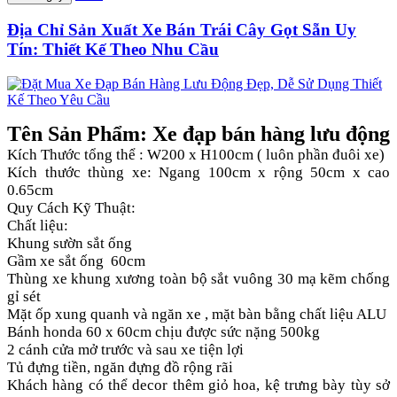
Địa Chỉ Sản Xuất Xe Bán Trái Cây Gọt Sẵn Uy
Tín: Thiết Kế Theo Nhu Cầu
Tên Sản Phẩm: Xe đạp bán hàng lưu động
Kích Thước tổng thể : W200 x H100cm ( luôn phần đuôi xe)
Kích thước thùng xe: Ngang 100cm x rộng 50cm x cao
0.65cm
Quy Cách Kỹ Thuật:
Chất liệu:
Khung sườn sắt ống
Gầm xe sắt ống 60cm
Thùng xe khung xương toàn bộ sắt vuông 30 mạ kẽm chống
gỉ sét
Mặt ốp xung quanh và ngăn xe , mặt bàn bằng chất liệu ALU
Bánh honda 60 x 60cm chịu được sức nặng 500kg
2 cánh cửa mở trước và sau xe tiện lợi
Tủ đựng tiền, ngăn đựng đồ rộng rãi
Khách hàng có thể decor thêm giỏ hoa, kệ trưng bày tùy sở