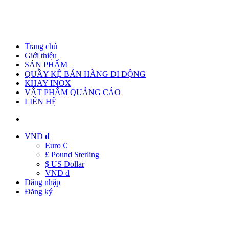
Trang chủ
Giới thiệu
SẢN PHẨM
QUẦY KỆ BÁN HÀNG DI ĐỘNG
KHAY INOX
VẬT PHẨM QUẢNG CÁO
LIÊN HỆ
VND
đ
Euro €
£ Pound Sterling
$ US Dollar
VND đ
Đăng nhập
Đăng ký