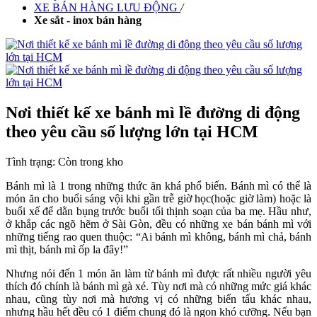
XE BÁN HÀNG LƯU ĐỘNG
/
Xe sắt - inox bán hàng
Nơi thiết kế xe bánh mì lề đường di động
theo yêu cầu số lượng lớn tại HCM
Tình trạng:
Còn trong kho
Bánh mì là 1 trong những thức ăn khá phổ biến. Bánh mì có thể là
món ăn cho buổi sáng vội khi gần trễ giờ học(hoặc giờ làm) hoặc là
buổi xế để dằn bụng trước buổi tối thịnh soạn của ba mẹ. Hầu như,
ở khắp các ngõ hẽm ở Sài Gòn, đều có những xe bán bánh mì với
những tiếng rao quen thuộc: “Ai bánh mì không, bánh mì chả, bánh
mì thịt, bánh mì ốp la đây!”
Nhưng nói đến 1 món ăn làm từ bánh mì được rất nhiều người yêu
thích đó chính là bánh mì gà xé. Tùy nơi mà có những mức giá khác
nhau, cũng tùy nơi mà hương vị có những biến tấu khác nhau,
nhưng hầu hết đều có 1 điểm chung đó là ngon khó cưỡng. Nếu bạn