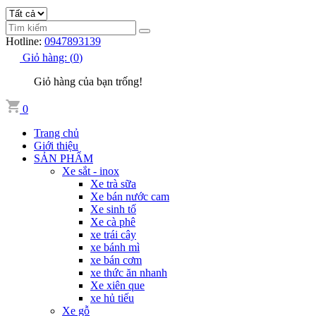
Hotline:
0947893139
Giỏ hàng:
(
0
)
Giỏ hàng của bạn trống!
0
Trang chủ
Giới thiệu
SẢN PHẨM
Xe sắt - inox
Xe trà sữa
Xe bán nước cam
Xe sinh tố
Xe cà phê
xe trái cây
xe bánh mì
xe bán cơm
xe thức ăn nhanh
Xe xiên que
xe hủ tiếu
Xe gỗ