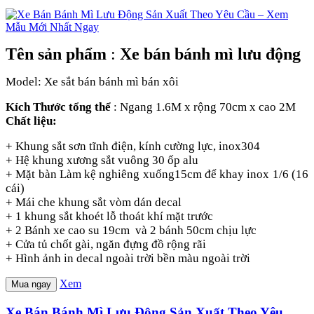
Tên sản phẩm
:
Xe bán bánh mì lưu động
Model: Xe sắt bán bánh mì bán xôi
Kích Thước tổng thể
: Ngang 1.6M x rộng 70cm x cao 2M
Chất liệu:
+ Khung sắt sơn tĩnh điện, kính cường lực, inox304
+ Hệ khung xương sắt vuông 30 ốp alu
+ Mặt bàn Làm kệ nghiêng xuống15cm để khay inox 1/6 (16
cái)
+ Mái che khung sắt vòm dán decal
+ 1 khung sắt khoét lỗ thoát khí mặt trước
+ 2 Bánh xe cao su 19cm và 2 bánh 50cm chịu lực
+ Cửa tủ chốt gài, ngăn đựng đồ rộng rãi
+ Hình ảnh in decal ngoài trời bền màu ngoài trời
Xem
Mua ngay
Xe Bán Bánh Mì Lưu Động Sản Xuất Theo Yêu