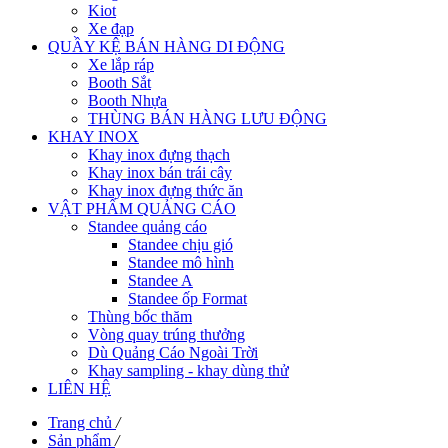
Kiot
Xe đạp
QUẦY KỆ BÁN HÀNG DI ĐỘNG
Xe lắp ráp
Booth Sắt
Booth Nhựa
THÙNG BÁN HÀNG LƯU ĐỘNG
KHAY INOX
Khay inox đựng thạch
Khay inox bán trái cây
Khay inox đựng thức ăn
VẬT PHẨM QUẢNG CÁO
Standee quảng cáo
Standee chịu gió
Standee mô hình
Standee A
Standee ốp Format
Thùng bốc thăm
Vòng quay trúng thưởng
Dù Quảng Cáo Ngoài Trời
Khay sampling - khay dùng thử
LIÊN HỆ
Trang chủ
/
Sản phẩm
/